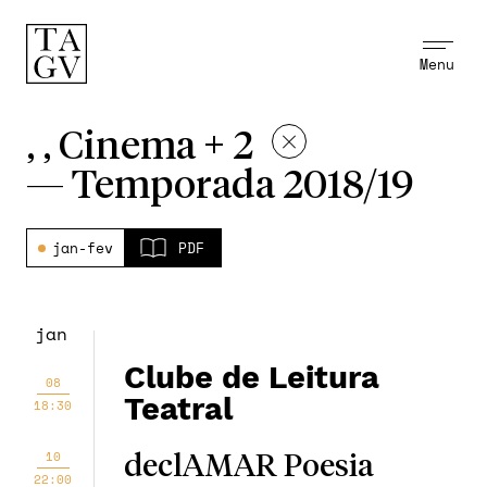
Menu
, , Cinema + 2
—
Temporada 2018/19
jan-fev
PDF
jan
Clube de Leitura
08
Teatral
18:30
10
declAMAR Poesia
22:00