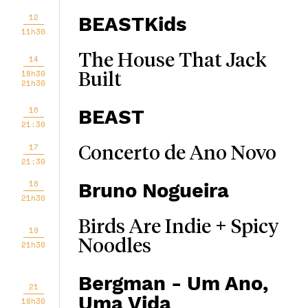
12
BEASTKids
11h30
The House That Jack
14
18h30
Built
21h30
16
BEAST
21:30
17
Concerto de Ano Novo
21:30
18
Bruno Nogueira
21h30
Birds Are Indie + Spicy
19
Noodles
21h30
Bergman - Um Ano,
21
Uma Vida
18h30