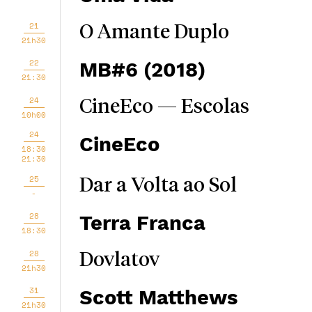
21
O Amante Duplo
21h30
22
MB#6 (2018)
21:30
24
CineEco — Escolas
10h00
24
CineEco
18:30
21:30
25
Dar a Volta ao Sol
-
28
Terra Franca
18:30
28
Dovlatov
21h30
31
Scott Matthews
21h30