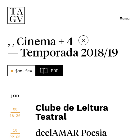
Menu
, , Cinema + 4
—
Temporada 2018/19
jan-fev
PDF
jan
Clube de Leitura
08
Teatral
18:30
10
declAMAR Poesia
22:00