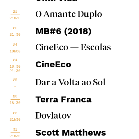
21
O Amante Duplo
21h30
22
MB#6 (2018)
21:30
24
CineEco — Escolas
10h00
24
CineEco
18:30
21:30
25
Dar a Volta ao Sol
-
28
Terra Franca
18:30
28
Dovlatov
21h30
31
Scott Matthews
21h30