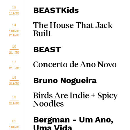
12
BEASTKids
11h30
The House That Jack
14
18h30
Built
21h30
16
BEAST
21:30
17
Concerto de Ano Novo
21:30
18
Bruno Nogueira
21h30
Birds Are Indie + Spicy
19
Noodles
21h30
Bergman - Um Ano,
21
Uma Vida
18h30