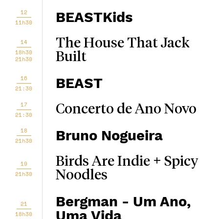
12
BEASTKids
11h30
The House That Jack
14
18h30
Built
21h30
16
BEAST
21:30
17
Concerto de Ano Novo
21:30
18
Bruno Nogueira
21h30
Birds Are Indie + Spicy
19
Noodles
21h30
Bergman - Um Ano,
21
Uma Vida
18h30