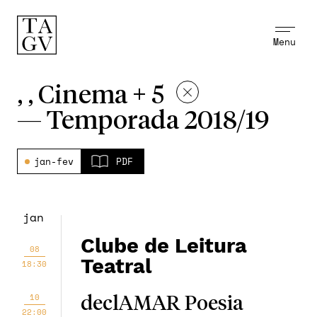
Menu
, , Cinema + 5
—
Temporada 2018/19
jan-fev
PDF
jan
Clube de Leitura
08
Teatral
18:30
10
declAMAR Poesia
22:00