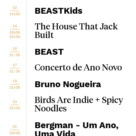
12
BEASTKids
11h30
The House That Jack
14
18h30
Built
21h30
16
BEAST
21:30
17
Concerto de Ano Novo
21:30
18
Bruno Nogueira
21h30
Birds Are Indie + Spicy
19
Noodles
21h30
Bergman - Um Ano,
21
Uma Vida
18h30