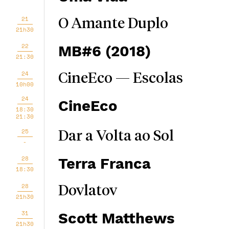
21
O Amante Duplo
21h30
22
MB#6 (2018)
21:30
24
CineEco — Escolas
10h00
24
CineEco
18:30
21:30
25
Dar a Volta ao Sol
-
28
Terra Franca
18:30
28
Dovlatov
21h30
31
Scott Matthews
21h30