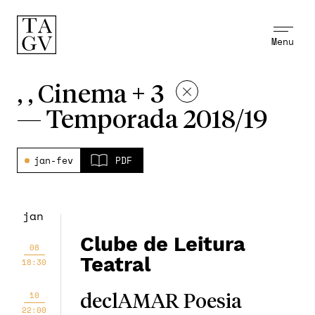
Menu
, , Cinema + 3
—
Temporada 2018/19
jan-fev
PDF
jan
Clube de Leitura
08
Teatral
18:30
10
declAMAR Poesia
22:00