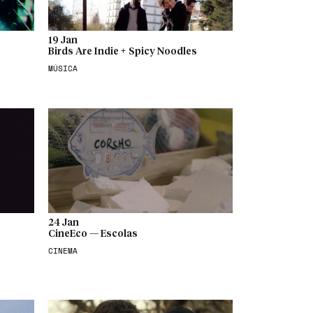
19 Jan
Birds Are Indie + Spicy Noodles
MÚSICA
24 Jan
CineEco — Escolas
CINEMA