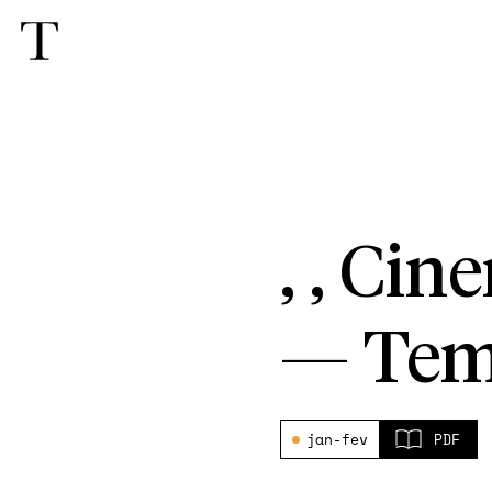
, , Cin
—
Tem
jan-fev
PDF