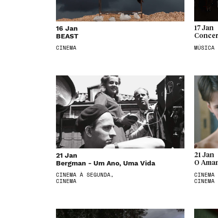
16 Jan
17 Jan
BEAST
Concer
CINEMA
MÚSICA
21 Jan
21 Jan
Bergman - Um Ano, Uma Vida
O Aman
CINEMA À SEGUNDA,
CINEMA 
CINEMA
CINEMA