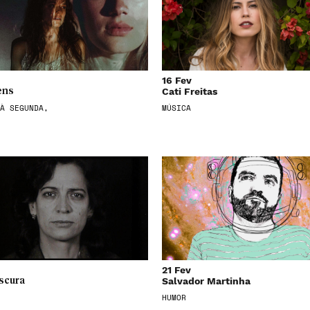
16 Fev
Cati Freitas
ens
À SEGUNDA,
MÚSICA
21 Fev
Salvador Martinha
scura
HUMOR