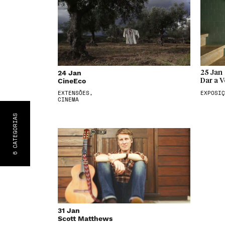
24 Jan
25 Jan
CineEco
Dar a V
EXTENSÕES,
EXPOSIÇ
CINEMA
S
CATEGORIA
6
31 Jan
Scott Matthews