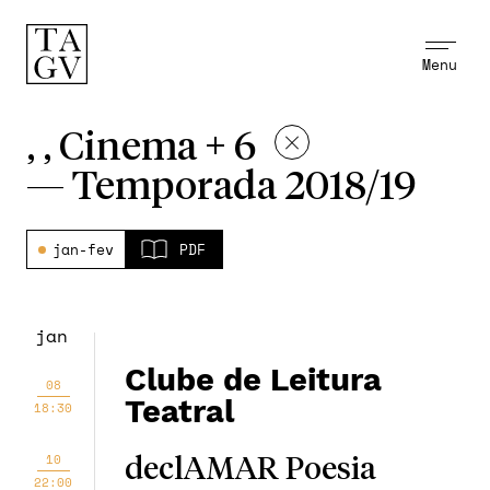
Menu
, , Cinema + 6
—
Temporada 2018/19
jan-fev
PDF
jan
Clube de Leitura
08
Teatral
18:30
10
declAMAR Poesia
22:00