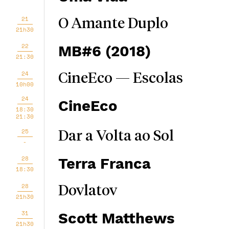
21
O Amante Duplo
21h30
22
MB#6 (2018)
21:30
24
CineEco — Escolas
10h00
24
CineEco
18:30
21:30
25
Dar a Volta ao Sol
-
28
Terra Franca
18:30
28
Dovlatov
21h30
31
Scott Matthews
21h30