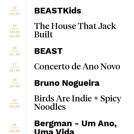
12
BEASTKids
11h30
The House That Jack
14
18h30
Built
21h30
16
BEAST
21:30
17
Concerto de Ano Novo
21:30
18
Bruno Nogueira
21h30
Birds Are Indie + Spicy
19
Noodles
21h30
Bergman - Um Ano,
21
Uma Vida
18h30