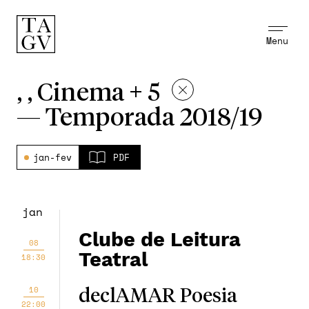
Menu
, , Cinema + 5
—
Temporada 2018/19
jan-fev
PDF
jan
Clube de Leitura
08
Teatral
18:30
10
declAMAR Poesia
22:00