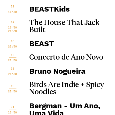
12
BEASTKids
11h30
The House That Jack
14
18h30
Built
21h30
16
BEAST
21:30
17
Concerto de Ano Novo
21:30
18
Bruno Nogueira
21h30
Birds Are Indie + Spicy
19
Noodles
21h30
Bergman - Um Ano,
21
Uma Vida
18h30