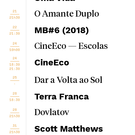
21
O Amante Duplo
21h30
22
MB#6 (2018)
21:30
24
CineEco — Escolas
10h00
24
CineEco
18:30
21:30
25
Dar a Volta ao Sol
-
28
Terra Franca
18:30
28
Dovlatov
21h30
31
Scott Matthews
21h30