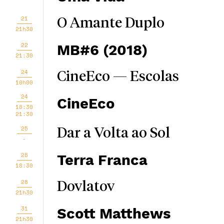
21
O Amante Duplo
21h30
22
MB#6 (2018)
21:30
24
CineEco — Escolas
10h00
24
CineEco
18:30
21:30
25
Dar a Volta ao Sol
-
28
Terra Franca
18:30
28
Dovlatov
21h30
31
Scott Matthews
21h30