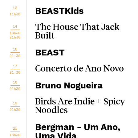
12
BEASTKids
11h30
The House That Jack
14
18h30
Built
21h30
16
BEAST
21:30
17
Concerto de Ano Novo
21:30
18
Bruno Nogueira
21h30
Birds Are Indie + Spicy
19
Noodles
21h30
Bergman - Um Ano,
21
Uma Vida
18h30