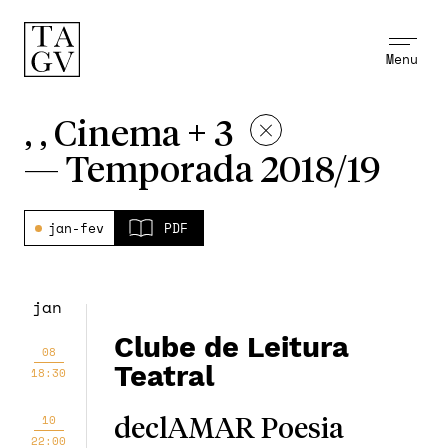
Menu
, , Cinema + 3
—
Temporada 2018/19
jan-fev
PDF
jan
Clube de Leitura
08
Teatral
18:30
10
declAMAR Poesia
22:00