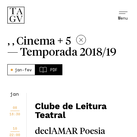
Menu
, , Cinema + 5
—
Temporada 2018/19
jan-fev
PDF
jan
Clube de Leitura
08
Teatral
18:30
10
declAMAR Poesia
22:00