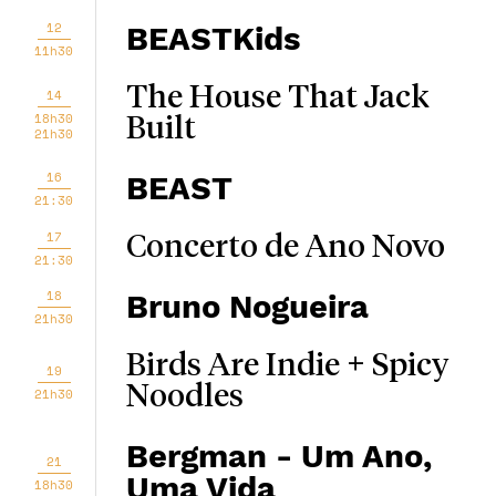
12
BEASTKids
11h30
The House That Jack
14
18h30
Built
21h30
16
BEAST
21:30
17
Concerto de Ano Novo
21:30
18
Bruno Nogueira
21h30
Birds Are Indie + Spicy
19
Noodles
21h30
Bergman - Um Ano,
21
Uma Vida
18h30