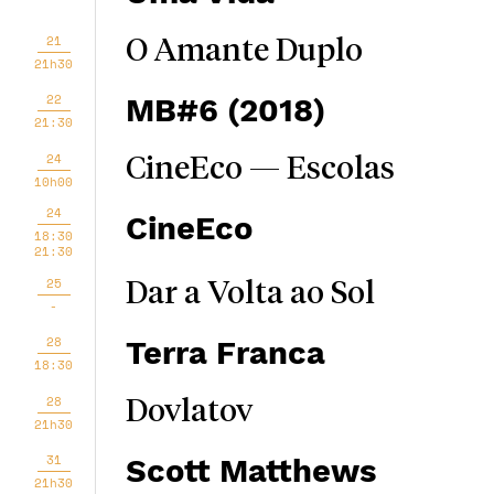
21
O Amante Duplo
21h30
22
MB#6 (2018)
21:30
24
CineEco — Escolas
10h00
24
CineEco
18:30
21:30
25
Dar a Volta ao Sol
-
28
Terra Franca
18:30
28
Dovlatov
21h30
31
Scott Matthews
21h30