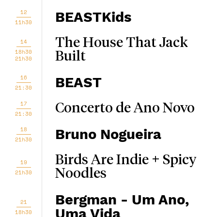
12
BEASTKids
11h30
The House That Jack
14
18h30
Built
21h30
16
BEAST
21:30
17
Concerto de Ano Novo
21:30
18
Bruno Nogueira
21h30
Birds Are Indie + Spicy
19
Noodles
21h30
Bergman - Um Ano,
21
Uma Vida
18h30