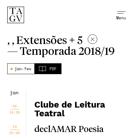
Menu
, , Extensões + 5
—
Temporada 2018/19
jan-fev
PDF
jan
Clube de Leitura
08
Teatral
18:30
10
declAMAR Poesia
22:00