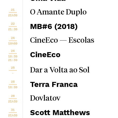
21
O Amante Duplo
21h30
22
MB#6 (2018)
21:30
24
CineEco — Escolas
10h00
24
CineEco
18:30
21:30
25
Dar a Volta ao Sol
-
28
Terra Franca
18:30
28
Dovlatov
21h30
31
Scott Matthews
21h30