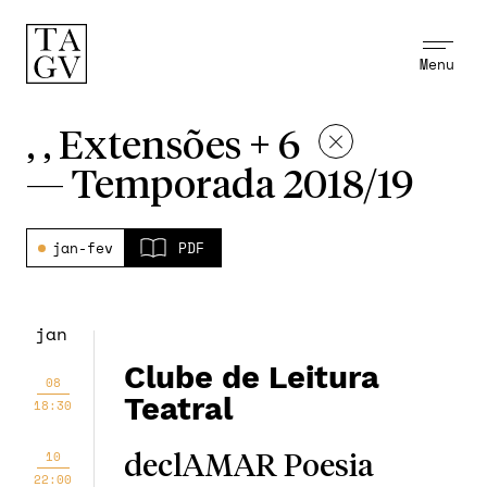
Menu
, , Extensões + 6
—
Temporada 2018/19
jan-fev
PDF
jan
Clube de Leitura
08
Teatral
18:30
10
declAMAR Poesia
22:00