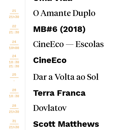
21
O Amante Duplo
21h30
22
MB#6 (2018)
21:30
24
CineEco — Escolas
10h00
24
CineEco
18:30
21:30
25
Dar a Volta ao Sol
-
28
Terra Franca
18:30
28
Dovlatov
21h30
31
Scott Matthews
21h30