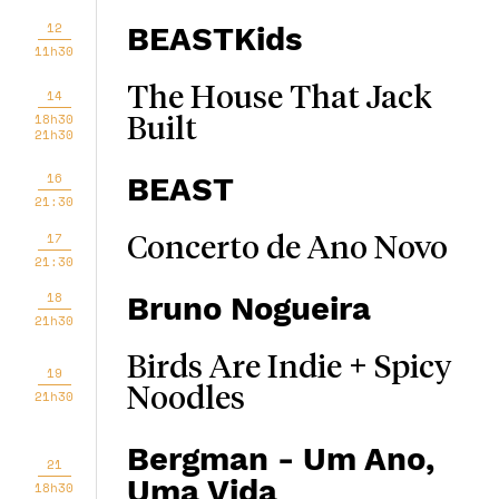
12
BEASTKids
11h30
The House That Jack
14
18h30
Built
21h30
16
BEAST
21:30
17
Concerto de Ano Novo
21:30
18
Bruno Nogueira
21h30
Birds Are Indie + Spicy
19
Noodles
21h30
Bergman - Um Ano,
21
Uma Vida
18h30