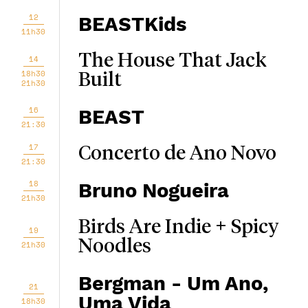
12
BEASTKids
11h30
The House That Jack
14
18h30
Built
21h30
16
BEAST
21:30
17
Concerto de Ano Novo
21:30
18
Bruno Nogueira
21h30
Birds Are Indie + Spicy
19
Noodles
21h30
Bergman - Um Ano,
21
Uma Vida
18h30