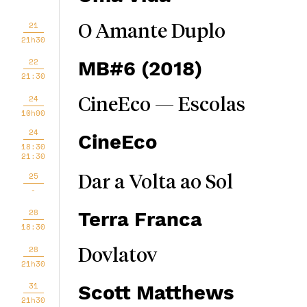
21
O Amante Duplo
21h30
22
MB#6 (2018)
21:30
24
CineEco — Escolas
10h00
24
CineEco
18:30
21:30
25
Dar a Volta ao Sol
-
28
Terra Franca
18:30
28
Dovlatov
21h30
31
Scott Matthews
21h30