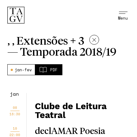
Menu
, , Extensões + 3
—
Temporada 2018/19
jan-fev
PDF
jan
Clube de Leitura
08
Teatral
18:30
10
declAMAR Poesia
22:00