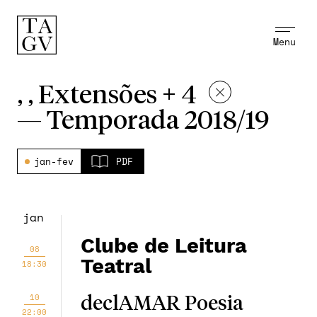
Menu
, , Extensões + 4
—
Temporada 2018/19
jan-fev
PDF
jan
Clube de Leitura
08
Teatral
18:30
10
declAMAR Poesia
22:00