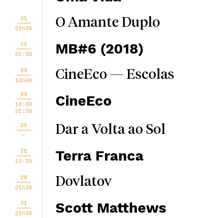
21
O Amante Duplo
21h30
22
MB#6 (2018)
21:30
24
CineEco — Escolas
10h00
24
CineEco
18:30
21:30
25
Dar a Volta ao Sol
-
28
Terra Franca
18:30
28
Dovlatov
21h30
31
Scott Matthews
21h30