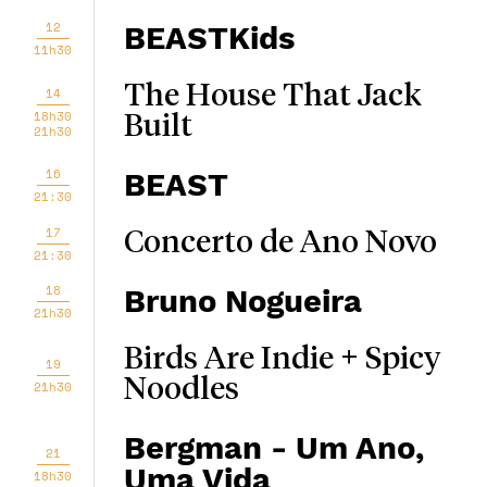
12
BEASTKids
11h30
The House That Jack
14
18h30
Built
21h30
16
BEAST
21:30
17
Concerto de Ano Novo
21:30
18
Bruno Nogueira
21h30
Birds Are Indie + Spicy
19
Noodles
21h30
Bergman - Um Ano,
21
Uma Vida
18h30