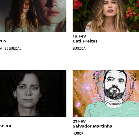
16 Fev
Cati Freitas
ens
À SEGUNDA,
MÚSICA
21 Fev
Salvador Martinha
scura
HUMOR