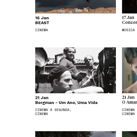
16 Jan
17 Jan
BEAST
Concer
CINEMA
MÚSICA
21 Jan
21 Jan
Bergman - Um Ano, Uma Vida
O Aman
CINEMA À SEGUNDA,
CINEMA 
CINEMA
CINEMA