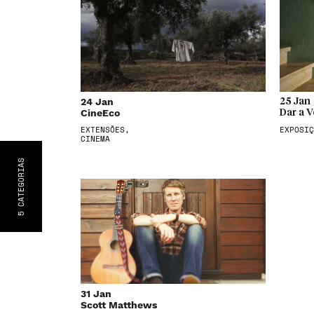
24 Jan
25 Jan
CineEco
Dar a V
EXTENSÕES,
EXPOSIÇ
CINEMA
S
CATEGORIA
5
31 Jan
Scott Matthews