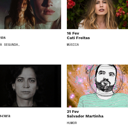
16 Fev
Cati Freitas
ens
À SEGUNDA,
MÚSICA
21 Fev
Salvador Martinha
scura
HUMOR