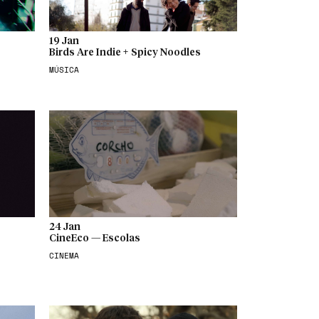
19 Jan
Birds Are Indie + Spicy Noodles
MÚSICA
24 Jan
CineEco — Escolas
CINEMA