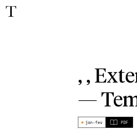
, , Ext
—
Tem
jan-fev
PDF