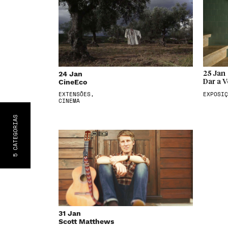
24 Jan
25 Jan
CineEco
Dar a V
EXTENSÕES,
EXPOSIÇ
CINEMA
S
CATEGORIA
5
31 Jan
Scott Matthews