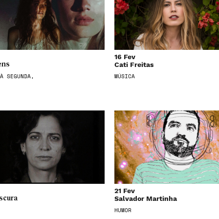
16 Fev
Cati Freitas
ens
À SEGUNDA,
MÚSICA
21 Fev
Salvador Martinha
scura
HUMOR