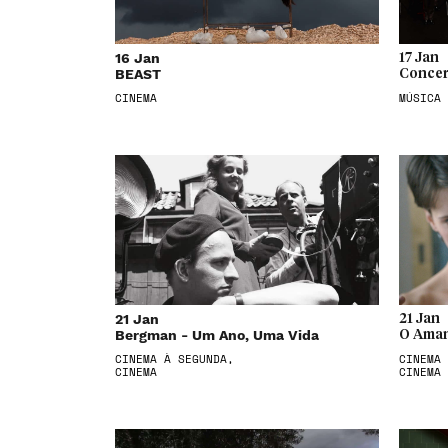
16 Jan
17 Jan
BEAST
Concer
CINEMA
MÚSICA
21 Jan
21 Jan
Bergman - Um Ano, Uma Vida
O Aman
CINEMA À SEGUNDA,
CINEMA 
CINEMA
CINEMA