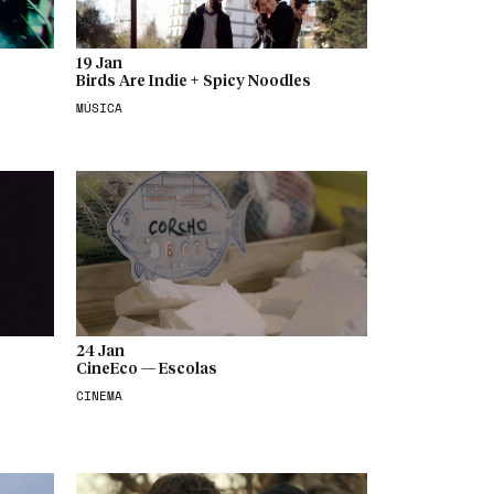
19 Jan
Birds Are Indie + Spicy Noodles
MÚSICA
24 Jan
CineEco — Escolas
CINEMA