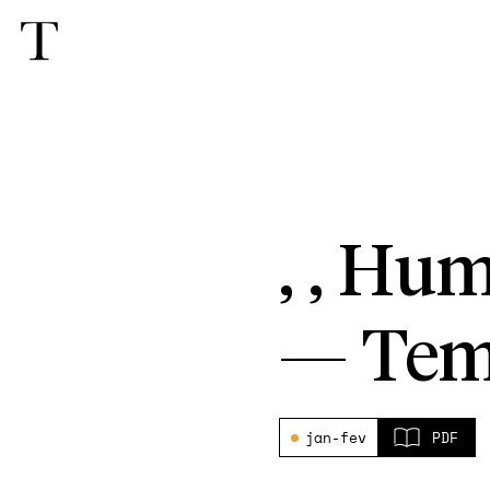
, , Hu
—
Tem
jan-fev
PDF