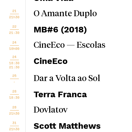
21
O Amante Duplo
21h30
22
MB#6 (2018)
21:30
24
CineEco — Escolas
10h00
24
CineEco
18:30
21:30
25
Dar a Volta ao Sol
-
28
Terra Franca
18:30
28
Dovlatov
21h30
31
Scott Matthews
21h30