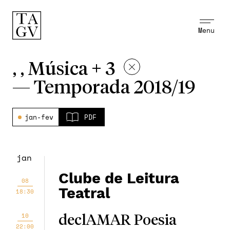
Menu
, , Música + 3
—
Temporada 2018/19
jan-fev
PDF
jan
Clube de Leitura
08
Teatral
18:30
10
declAMAR Poesia
22:00