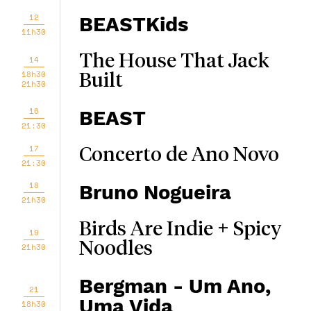
12
BEASTKids
11h30
The House That Jack
14
18h30
Built
21h30
16
BEAST
21:30
17
Concerto de Ano Novo
21:30
18
Bruno Nogueira
21h30
Birds Are Indie + Spicy
19
Noodles
21h30
Bergman - Um Ano,
21
Uma Vida
18h30