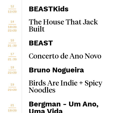
12
BEASTKids
11h30
The House That Jack
14
18h30
Built
21h30
16
BEAST
21:30
17
Concerto de Ano Novo
21:30
18
Bruno Nogueira
21h30
Birds Are Indie + Spicy
19
Noodles
21h30
Bergman - Um Ano,
21
Uma Vida
18h30