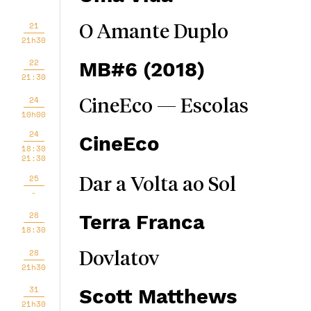
21
O Amante Duplo
21h30
22
MB#6 (2018)
21:30
24
CineEco — Escolas
10h00
24
CineEco
18:30
21:30
25
Dar a Volta ao Sol
-
28
Terra Franca
18:30
28
Dovlatov
21h30
31
Scott Matthews
21h30