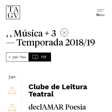
Menu
, , Música + 3
—
Temporada 2018/19
jan-fev
PDF
jan
Clube de Leitura
08
Teatral
18:30
10
declAMAR Poesia
22:00