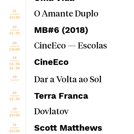
21
O Amante Duplo
21h30
22
MB#6 (2018)
21:30
24
CineEco — Escolas
10h00
24
CineEco
18:30
21:30
25
Dar a Volta ao Sol
-
28
Terra Franca
18:30
28
Dovlatov
21h30
31
Scott Matthews
21h30