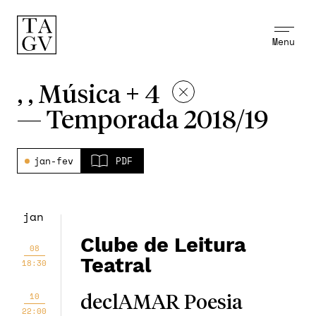
Menu
, , Música + 4
—
Temporada 2018/19
jan-fev
PDF
jan
Clube de Leitura
08
Teatral
18:30
10
declAMAR Poesia
22:00