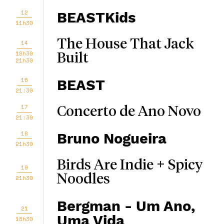
12
BEASTKids
11h30
The House That Jack
14
18h30
Built
21h30
16
BEAST
21:30
17
Concerto de Ano Novo
21:30
18
Bruno Nogueira
21h30
Birds Are Indie + Spicy
19
Noodles
21h30
Bergman - Um Ano,
21
Uma Vida
18h30