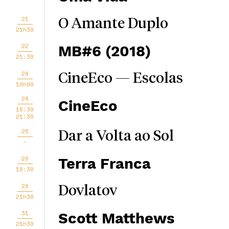
21
O Amante Duplo
21h30
22
MB#6 (2018)
21:30
24
CineEco — Escolas
10h00
24
CineEco
18:30
21:30
25
Dar a Volta ao Sol
-
28
Terra Franca
18:30
28
Dovlatov
21h30
31
Scott Matthews
21h30