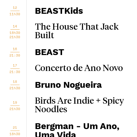
12
BEASTKids
11h30
The House That Jack
14
18h30
Built
21h30
16
BEAST
21:30
17
Concerto de Ano Novo
21:30
18
Bruno Nogueira
21h30
Birds Are Indie + Spicy
19
Noodles
21h30
Bergman - Um Ano,
21
Uma Vida
18h30