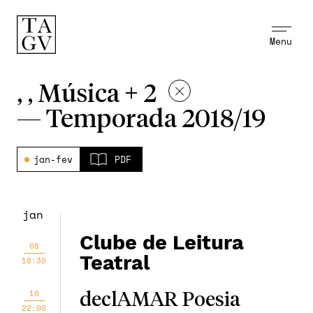
Menu
, , Música + 2
—
Temporada 2018/19
jan-fev
PDF
jan
Clube de Leitura
08
Teatral
18:30
10
declAMAR Poesia
22:00