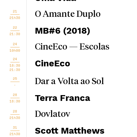
21
O Amante Duplo
21h30
22
MB#6 (2018)
21:30
24
CineEco — Escolas
10h00
24
CineEco
18:30
21:30
25
Dar a Volta ao Sol
-
28
Terra Franca
18:30
28
Dovlatov
21h30
31
Scott Matthews
21h30