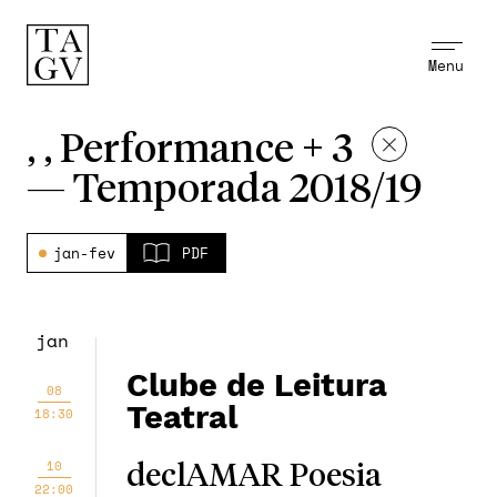
Menu
, , Performance + 3
—
Temporada 2018/19
jan-fev
PDF
jan
Clube de Leitura
08
Teatral
18:30
10
declAMAR Poesia
22:00