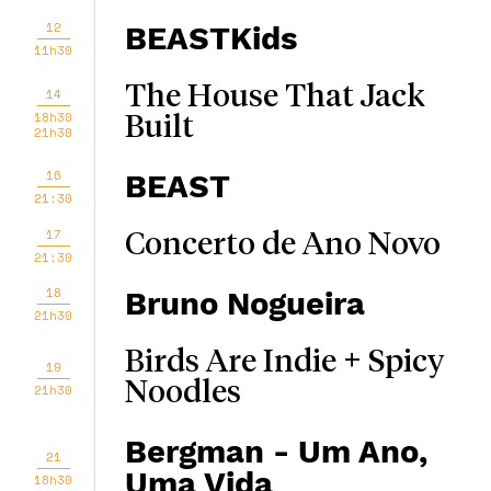
12
BEASTKids
11h30
The House That Jack
14
18h30
Built
21h30
16
BEAST
21:30
17
Concerto de Ano Novo
21:30
18
Bruno Nogueira
21h30
Birds Are Indie + Spicy
19
Noodles
21h30
Bergman - Um Ano,
21
Uma Vida
18h30