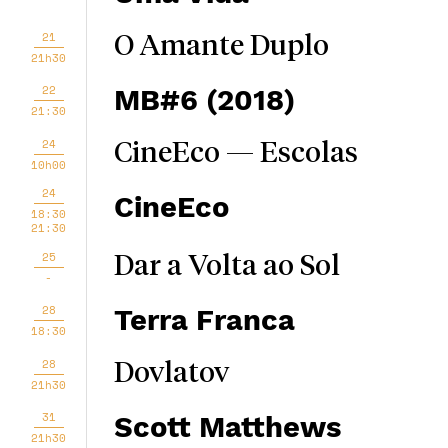
21
O Amante Duplo
21h30
22
MB#6 (2018)
21:30
24
CineEco — Escolas
10h00
24
CineEco
18:30
21:30
25
Dar a Volta ao Sol
-
28
Terra Franca
18:30
28
Dovlatov
21h30
31
Scott Matthews
21h30