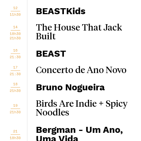
12
BEASTKids
11h30
The House That Jack
14
18h30
Built
21h30
16
BEAST
21:30
17
Concerto de Ano Novo
21:30
18
Bruno Nogueira
21h30
Birds Are Indie + Spicy
19
Noodles
21h30
Bergman - Um Ano,
21
Uma Vida
18h30