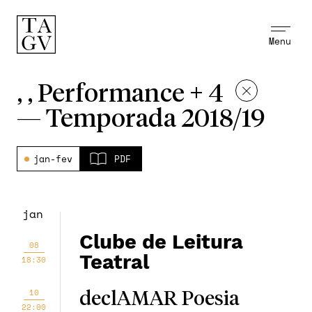
Menu
, , Performance + 4
—
Temporada 2018/19
jan-fev
PDF
jan
Clube de Leitura
08
Teatral
18:30
10
declAMAR Poesia
22:00