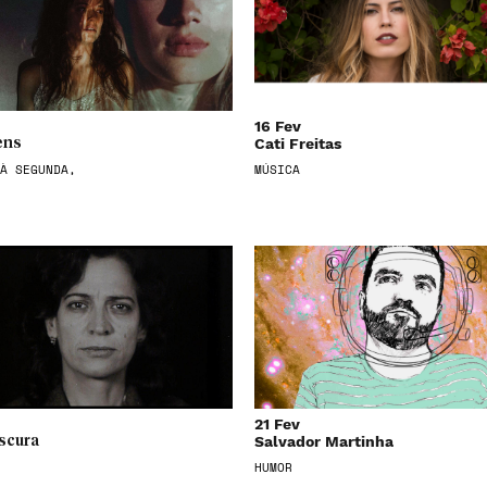
16 Fev
Cati Freitas
ens
À SEGUNDA,
MÚSICA
21 Fev
Salvador Martinha
scura
HUMOR