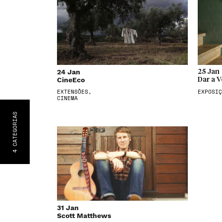
24 Jan
25 Jan
CineEco
Dar a V
EXTENSÕES,
EXPOSIÇ
CINEMA
S
CATEGORIA
4
31 Jan
Scott Matthews