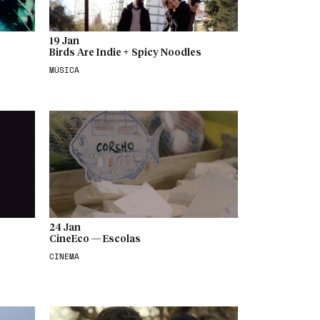
19 Jan
Birds Are Indie + Spicy Noodles
MÚSICA
24 Jan
CineEco — Escolas
CINEMA