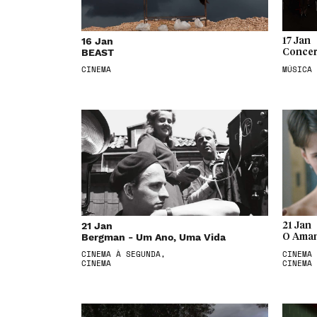
16 Jan
17 Jan
BEAST
Concer
CINEMA
MÚSICA
21 Jan
21 Jan
Bergman - Um Ano, Uma Vida
O Aman
CINEMA À SEGUNDA,
CINEMA 
CINEMA
CINEMA