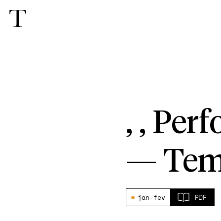
, , Pe
—
Tem
jan-fev
PDF