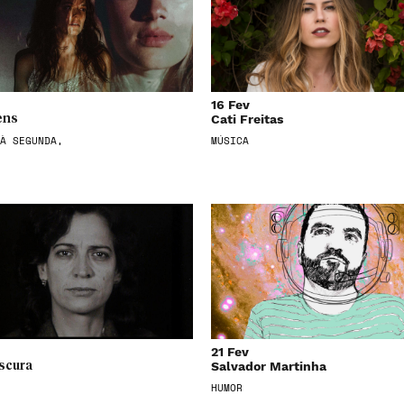
16 Fev
Cati Freitas
ens
À SEGUNDA,
MÚSICA
21 Fev
Salvador Martinha
scura
HUMOR