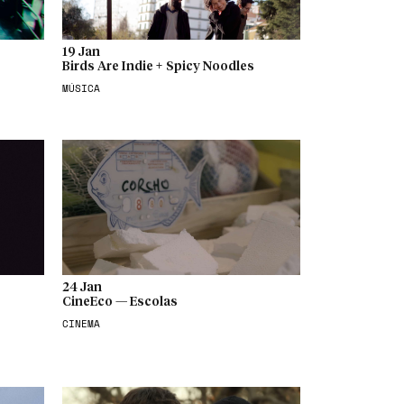
19 Jan
Birds Are Indie + Spicy Noodles
MÚSICA
24 Jan
CineEco — Escolas
CINEMA