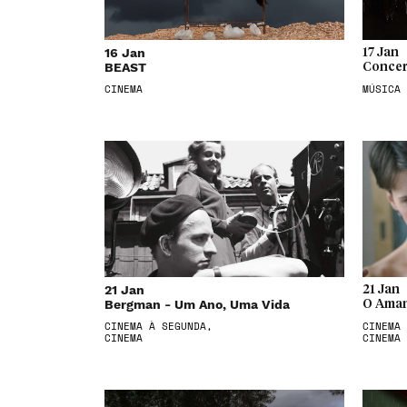
16 Jan
17 Jan
BEAST
Concer
CINEMA
MÚSICA
21 Jan
21 Jan
Bergman - Um Ano, Uma Vida
O Aman
CINEMA À SEGUNDA,
CINEMA 
CINEMA
CINEMA