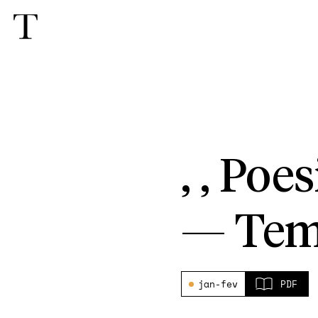
, , Poe
—
Tem
jan-fev
PDF