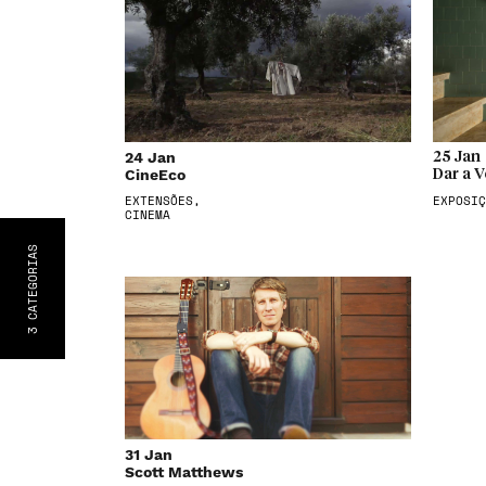
24 Jan
25 Jan
CineEco
Dar a V
EXTENSÕES,
EXPOSIÇ
CINEMA
S
CATEGORIA
3
31 Jan
Scott Matthews