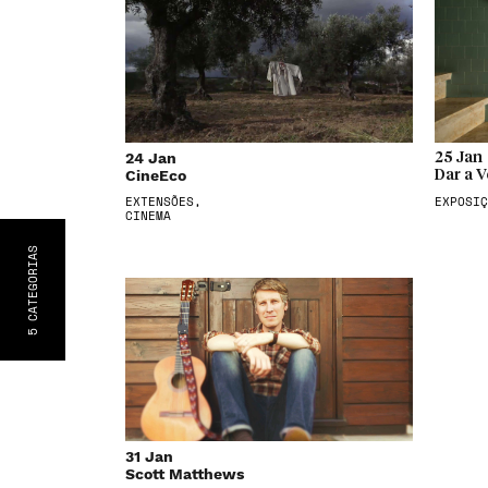
24 Jan
25 Jan
CineEco
Dar a V
EXTENSÕES,
EXPOSIÇ
CINEMA
S
CATEGORIA
5
31 Jan
Scott Matthews