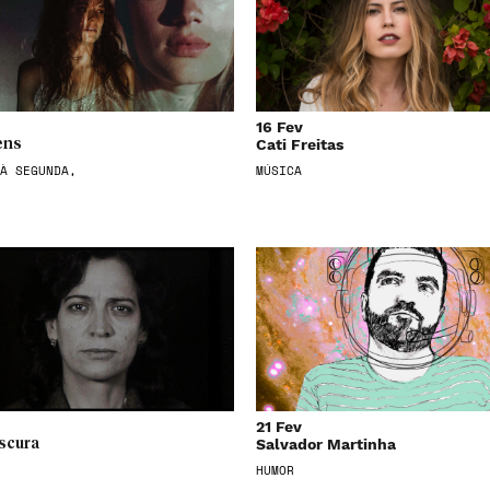
16 Fev
Cati Freitas
ens
À SEGUNDA,
MÚSICA
21 Fev
Salvador Martinha
scura
HUMOR