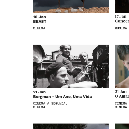
16 Jan
17 Jan
BEAST
Concer
CINEMA
MÚSICA
21 Jan
21 Jan
Bergman - Um Ano, Uma Vida
O Aman
CINEMA À SEGUNDA,
CINEMA 
CINEMA
CINEMA