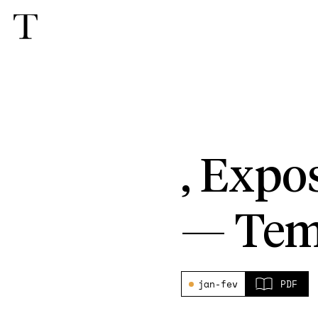
, Expo
—
Tem
jan-fev
PDF