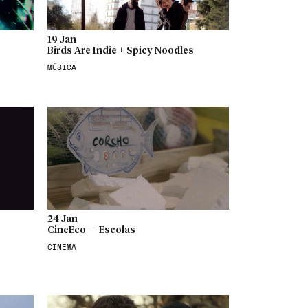
19 Jan
Birds Are Indie + Spicy Noodles
MÚSICA
24 Jan
CineEco — Escolas
CINEMA