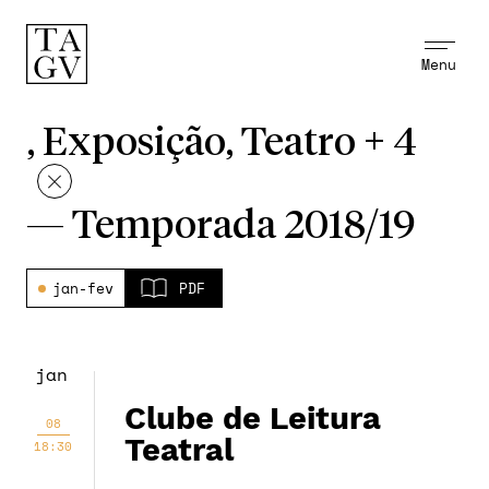
Menu
, Exposição, Teatro + 4
—
Temporada 2018/19
jan-fev
PDF
jan
Clube de Leitura
08
Teatral
18:30