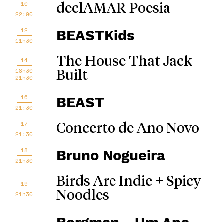
10
declAMAR Poesia
22:00
12
BEASTKids
11h30
The House That Jack
14
18h30
Built
21h30
16
BEAST
21:30
17
Concerto de Ano Novo
21:30
18
Bruno Nogueira
21h30
Birds Are Indie + Spicy
19
Noodles
21h30