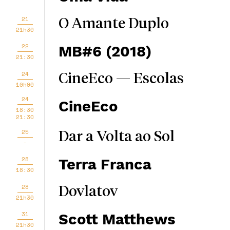
21
O Amante Duplo
21h30
22
MB#6 (2018)
21:30
24
CineEco — Escolas
10h00
24
CineEco
18:30
21:30
25
Dar a Volta ao Sol
-
28
Terra Franca
18:30
28
Dovlatov
21h30
31
Scott Matthews
21h30