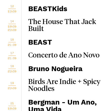
12
BEASTKids
11h30
The House That Jack
14
18h30
Built
21h30
16
BEAST
21:30
17
Concerto de Ano Novo
21:30
18
Bruno Nogueira
21h30
Birds Are Indie + Spicy
19
Noodles
21h30
Bergman - Um Ano,
21
Uma Vida
18h30