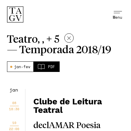
Menu
Teatro, , + 5
—
Temporada 2018/19
jan-fev
PDF
jan
Clube de Leitura
08
Teatral
18:30
10
declAMAR Poesia
22:00