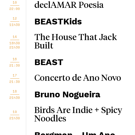
10
declAMAR Poesia
22:00
12
BEASTKids
11h30
The House That Jack
14
18h30
Built
21h30
16
BEAST
21:30
17
Concerto de Ano Novo
21:30
18
Bruno Nogueira
21h30
Birds Are Indie + Spicy
19
Noodles
21h30