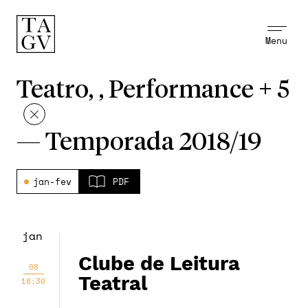
Menu
Teatro, , Performance + 5
—
Temporada 2018/19
jan-fev
PDF
jan
Clube de Leitura
08
Teatral
18:30