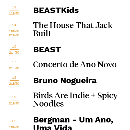
12
BEASTKids
11h30
The House That Jack
14
18h30
Built
21h30
16
BEAST
21:30
17
Concerto de Ano Novo
21:30
18
Bruno Nogueira
21h30
Birds Are Indie + Spicy
19
Noodles
21h30
Bergman - Um Ano,
21
Uma Vida
18h30