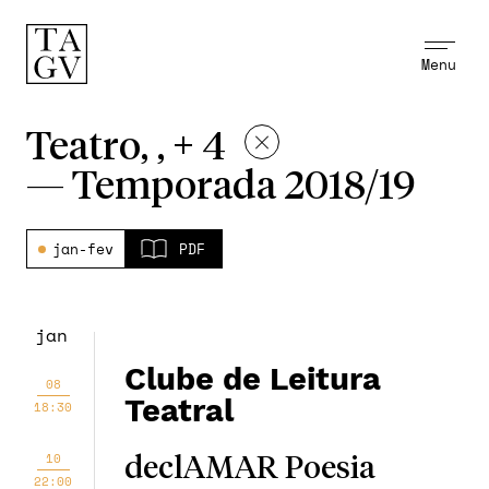
Menu
Teatro, , + 4
—
Temporada 2018/19
jan-fev
PDF
jan
Clube de Leitura
08
Teatral
18:30
10
declAMAR Poesia
22:00