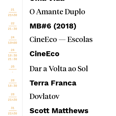
21
O Amante Duplo
21h30
22
MB#6 (2018)
21:30
24
CineEco — Escolas
10h00
24
CineEco
18:30
21:30
25
Dar a Volta ao Sol
-
28
Terra Franca
18:30
28
Dovlatov
21h30
31
Scott Matthews
21h30