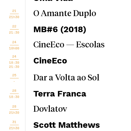
21
O Amante Duplo
21h30
22
MB#6 (2018)
21:30
24
CineEco — Escolas
10h00
24
CineEco
18:30
21:30
25
Dar a Volta ao Sol
-
28
Terra Franca
18:30
28
Dovlatov
21h30
31
Scott Matthews
21h30