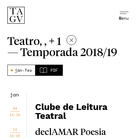
Menu
Teatro, , + 1
—
Temporada 2018/19
jan-fev
PDF
jan
Clube de Leitura
08
Teatral
18:30
10
declAMAR Poesia
22:00