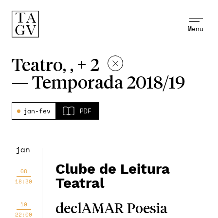
Menu
Teatro, , + 2
—
Temporada 2018/19
jan-fev
PDF
jan
Clube de Leitura
08
Teatral
18:30
10
declAMAR Poesia
22:00