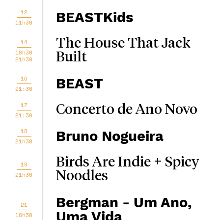
12
BEASTKids
11h30
The House That Jack
14
18h30
Built
21h30
16
BEAST
21:30
17
Concerto de Ano Novo
21:30
18
Bruno Nogueira
21h30
Birds Are Indie + Spicy
19
Noodles
21h30
Bergman - Um Ano,
21
Uma Vida
18h30