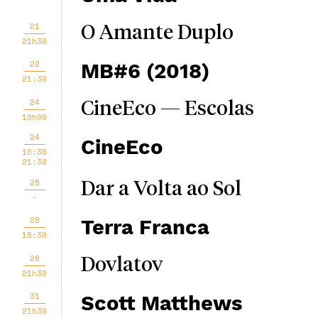
21
O Amante Duplo
21h30
22
MB#6 (2018)
21:30
24
CineEco — Escolas
10h00
24
CineEco
18:30
21:30
25
Dar a Volta ao Sol
-
28
Terra Franca
18:30
28
Dovlatov
21h30
31
Scott Matthews
21h30