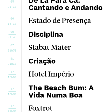
De Lá Para Cá:
05
Cantando e Andando
21:30
06
Estado de Presença
18:30
06
Disciplina
21:30
07
Stabat Mater
21h30
11
Criação
21h30
17
Hotel Império
15h00
The Beach Bum: A
17
Vida Numa Boa
18h30
17
Foxtrot
21h30