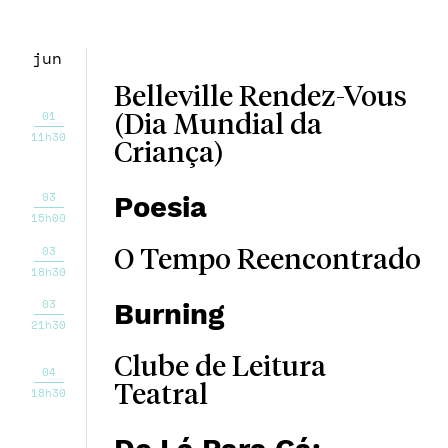
jun
Belleville Rendez-Vous
01
(Dia Mundial da
11h30
Criança)
03
Poesia
15h00
03
O Tempo Reencontrado
18h30
03
Burning
21h30
Clube de Leitura
04
Teatral
18h30