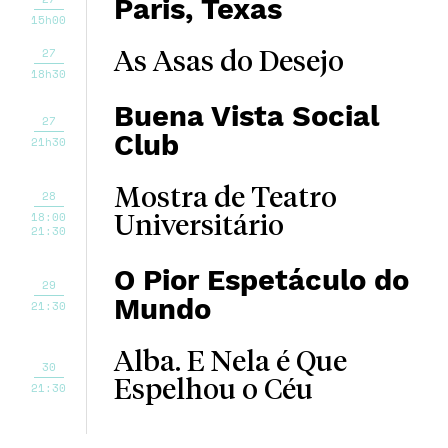
Paris, Texas
15h00
27
As Asas do Desejo
18h30
Buena Vista Social
27
Club
21h30
Mostra de Teatro
28
18:00
Universitário
21:30
O Pior Espetáculo do
29
Mundo
21:30
Alba. E Nela é Que
30
Espelhou o Céu
21:30