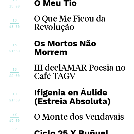
16
O Meu Tio
15h00
O Que Me Ficou da
16
Revolução
18h30
Os Mortos Não
16
Morrem
21h30
III declAMAR Poesia no
18
Café TAGV
22h00
Ifigenia en Áulide
19
(Estreia Absoluta)
21h30
22
O Monte dos Vendavais
15h00
22
Ciclo 25 X Buñuel