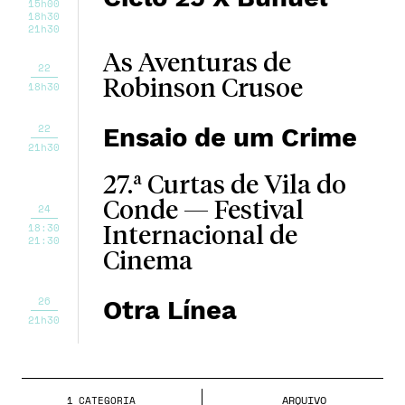
15h00
18h30
21h30
As Aventuras de
22
Robinson Crusoe
18h30
22
Ensaio de um Crime
21h30
27.ª Curtas de Vila do
Conde — Festival
24
18:30
Internacional de
21:30
Cinema
26
Otra Línea
21h30
ARQUIVO
1
CATEGORIA