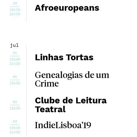
28
Afroeuropeans
18h30
21h30
jul
01
Linhas Tortas
15h00
21h30
Genealogias de um
01
Crime
18h30
Clube de Leitura
02
Teatral
18h30
03
IndieLisboa'19
18h30
21h30