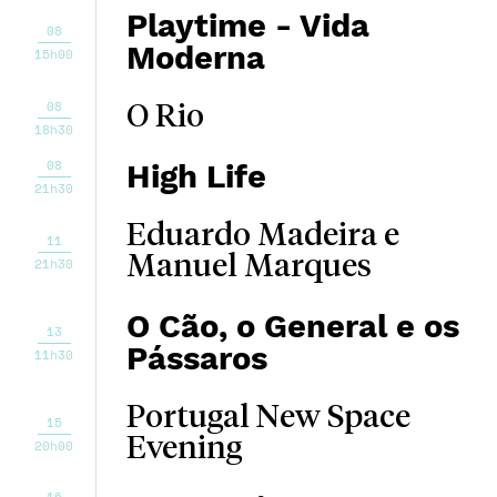
Playtime - Vida
08
Moderna
15h00
08
O Rio
18h30
08
High Life
21h30
Eduardo Madeira e
11
Manuel Marques
21h30
O Cão, o General e os
13
Pássaros
11h30
Portugal New Space
15
Evening
20h00