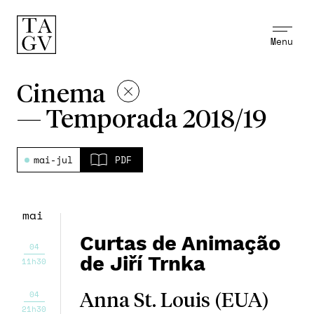
Menu
Cinema
—
Temporada 2018/19
mai-jul
PDF
mai
Curtas de Animação
04
de Jiří Trnka
11h30
04
Anna St. Louis (EUA)
21h30