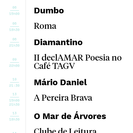
06
Dumbo
15h00
06
Roma
18h30
06
Diamantino
21h30
II declAMAR Poesia no
09
Café TAGV
22h00
10
Mário Daniel
21:30
13
A Pereira Brava
15h00
21h30
13
O Mar de Árvores
18h30
Clube de Leitura