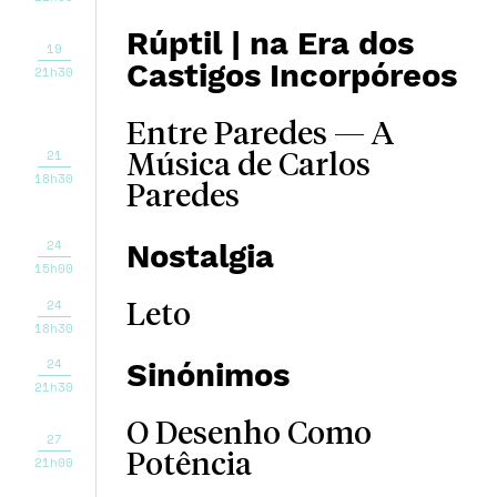
Rúptil | na Era dos
19
Castigos Incorpóreos
21h30
Entre Paredes — A
21
Música de Carlos
18h30
Paredes
24
Nostalgia
15h00
24
Leto
18h30
24
Sinónimos
21h30
O Desenho Como
27
Potência
21h00