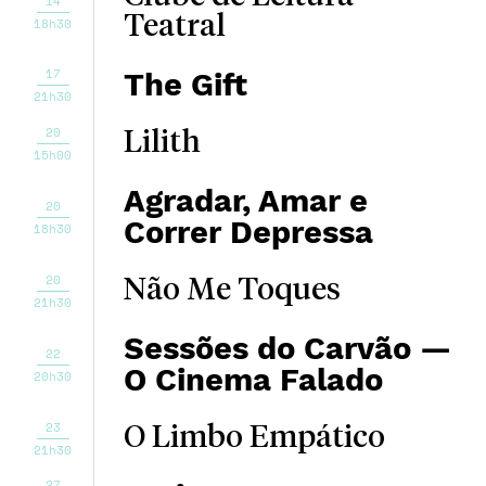
14
Teatral
18h30
17
The Gift
21h30
20
Lilith
15h00
Agradar, Amar e
20
Correr Depressa
18h30
20
Não Me Toques
21h30
Sessões do Carvão —
22
O Cinema Falado
20h30
23
O Limbo Empático
21h30
27