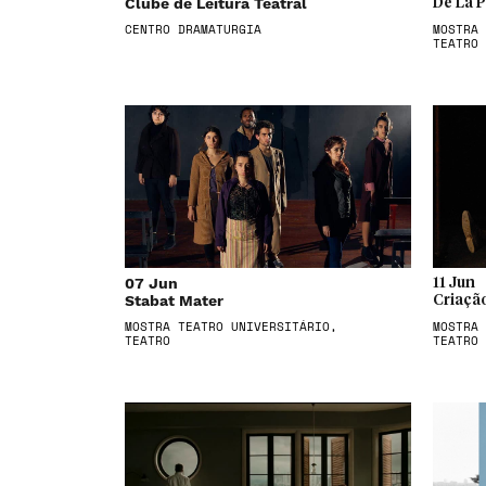
Clube de Leitura Teatral
De Lá 
CENTRO DRAMATURGIA
MOSTRA 
TEATRO
07 Jun
11 Jun
Stabat Mater
Criaçã
MOSTRA TEATRO UNIVERSITÁRIO,
MOSTRA 
TEATRO
TEATRO