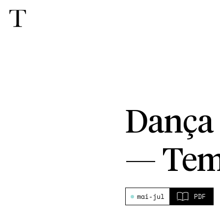
Dança
—
Tem
mai-jul
PDF