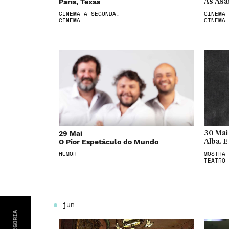
Paris, Texas
As Asa
CINEMA À SEGUNDA,
CINEMA 
CINEMA
CINEMA
29 Mai
30 Mai
O Pior Espetáculo do Mundo
Alba. E
HUMOR
MOSTRA 
TEATRO
jun
CATEGORIA