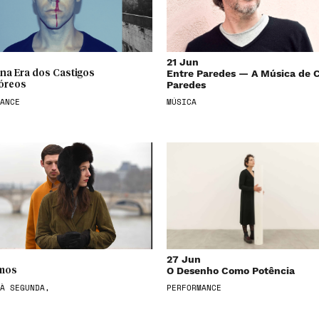
21 Jun
Entre Paredes — A Música de C
| na Era dos Castigos
Paredes
óreos
ANCE
MÚSICA
27 Jun
O Desenho Como Potência
mos
À SEGUNDA,
PERFORMANCE