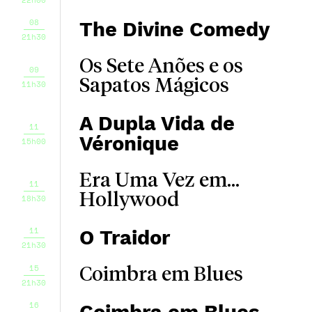
08
The Divine Comedy
21h30
Os Sete Anões e os
09
Sapatos Mágicos
11h30
A Dupla Vida de
11
Véronique
15h00
Era Uma Vez em...
11
Hollywood
18h30
11
O Traidor
21h30
15
Coimbra em Blues
21h30
16