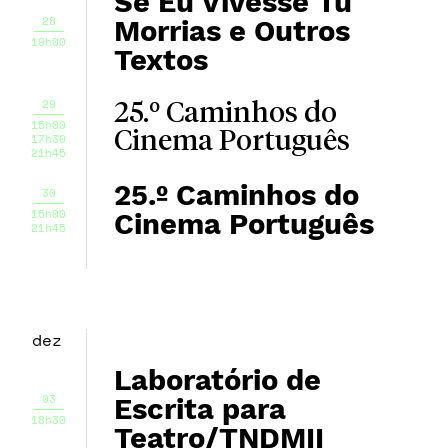
Se Eu Vivesse Tu
28
Morrias e Outros
19h00
Textos
29
25.º Caminhos do
15h00
Cinema Português
17h30
21h45
25.º Caminhos do
30
15h00
Cinema Português
21h45
dez
Laboratório de
03
Escrita para
18h30
Teatro/TNDMII