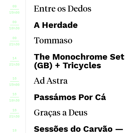
09
Entre os Dedos
15h00
09
A Herdade
18h30
09
Tommaso
21h30
The Monochrome Set
14
(GB) + Tricycles
21h30
16
Ad Astra
15h00
16
Passámos Por Cá
18h30
16
Graças a Deus
21h30
Sessões do Carvão —
18