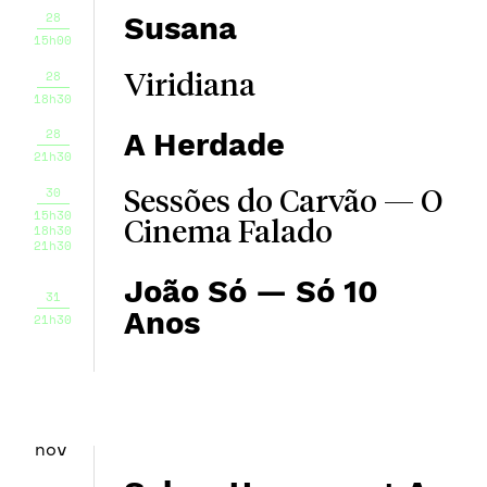
28
Susana
15h00
28
Viridiana
18h30
28
A Herdade
21h30
30
Sessões do Carvão — O
15h30
Cinema Falado
18h30
21h30
João Só — Só 10
31
Anos
21h30
nov