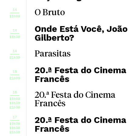
14
O Bruto
15h00
Onde Está Você, João
14
Gilberto?
18h30
14
Parasitas
21h30
20.ª Festa do Cinema
15
Francês
21h00
16
20.ª Festa do Cinema
15h00
Francês
18h30
21h30
17
20.ª Festa do Cinema
10h30
Francês
18h30
21h30