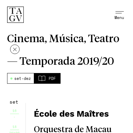
Menu
Cinema, Música, Teatro
—
Temporada 2019/20
set-dez
PDF
set
16
École des Maîtres
-
18
Orquestra de Macau
21h00