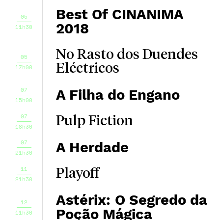
Best Of CINANIMA
05
2018
11h30
No Rasto dos Duendes
05
Eléctricos
17h00
07
A Filha do Engano
15h00
07
Pulp Fiction
18h30
07
A Herdade
21h30
11
Playoff
21h30
Astérix: O Segredo da
12
Poção Mágica
11h30