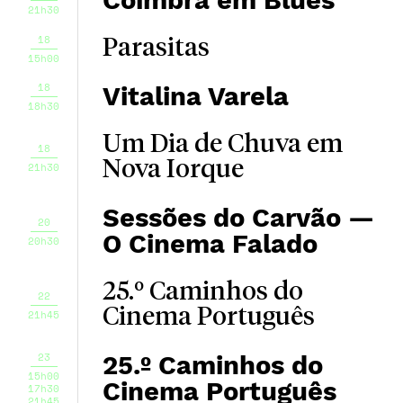
Coimbra em Blues
21h30
18
Parasitas
15h00
18
Vitalina Varela
18h30
Um Dia de Chuva em
18
Nova Iorque
21h30
Sessões do Carvão —
20
O Cinema Falado
20h30
25.º Caminhos do
22
Cinema Português
21h45
23
25.º Caminhos do
15h00
Cinema Português
17h30
21h45