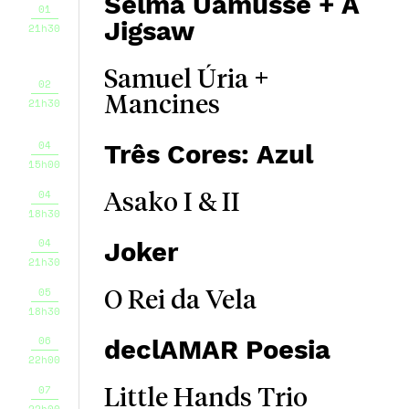
Selma Uamusse + A
01
Jigsaw
21h30
Samuel Úria +
02
Mancines
21h30
04
Três Cores: Azul
15h00
04
Asako I & II
18h30
04
Joker
21h30
05
O Rei da Vela
18h30
06
declAMAR Poesia
22h00
07
Little Hands Trio
22h00