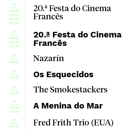
18
20.ª Festa do Cinema
10h30
18h30
Francês
21h30
00h00
19
20.ª Festa do Cinema
15h00
Francês
18h30
21h30
21
Nazarín
15h00
21
Os Esquecidos
18h30
22
The Smokestackers
22h00
24
A Menina do Mar
14h30
18h30
25
Fred Frith Trio (EUA)
21h30