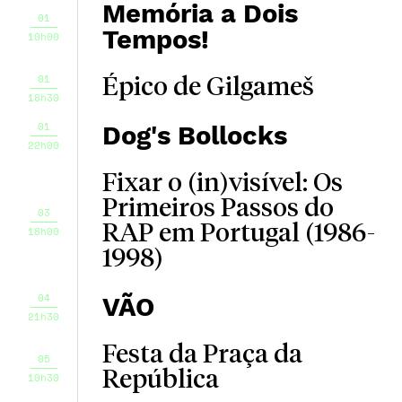
Memória a Dois
01
Tempos!
10h00
01
Épico de Gilgameš
18h30
01
Dog's Bollocks
22h00
Fixar o (in)visível: Os
Primeiros Passos do
03
RAP em Portugal (1986-
18h00
1998)
04
VÃO
21h30
Festa da Praça da
05
República
10h30