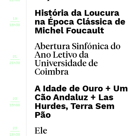
História da Loucura
19
na Época Clássica de
18h30
Michel Foucault
Abertura Sinfónica do
Ano Letivo da
21
Universidade de
21h30
Coimbra
A Idade de Ouro + Um
Cão Andaluz + Las
23
Hurdes, Terra Sem
15h00
Pão
23
Ele
18h30