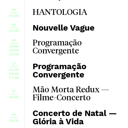
04
HANTOLOGIA
21h30
05
Nouvelle Vague
21h30
06
Programação
15h00
Convergente
18h00
21h30
07
Programação
11h30
Convergente
15h00
17h30
Mão Morta Redux —
07
Filme-Concerto
22h00
Concerto de Natal —
08
Glória à Vida
18h30