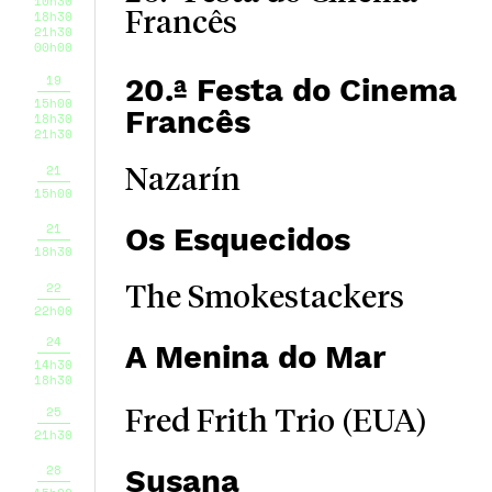
10h30
18h30
Francês
21h30
00h00
19
20.ª Festa do Cinema
15h00
Francês
18h30
21h30
21
Nazarín
15h00
21
Os Esquecidos
18h30
22
The Smokestackers
22h00
24
A Menina do Mar
14h30
18h30
25
Fred Frith Trio (EUA)
21h30
28
Susana