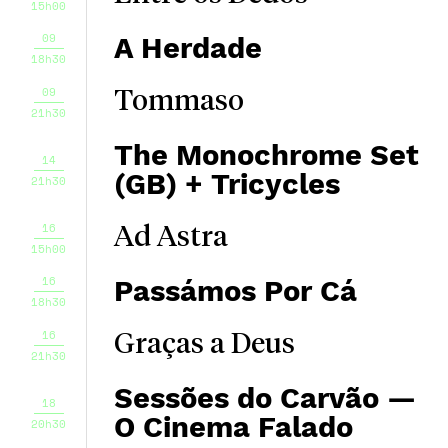
15h00
09
A Herdade
18h30
09
Tommaso
21h30
The Monochrome Set
14
(GB) + Tricycles
21h30
16
Ad Astra
15h00
16
Passámos Por Cá
18h30
16
Graças a Deus
21h30
Sessões do Carvão —
18
O Cinema Falado
20h30