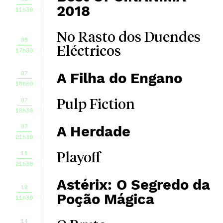
2018
11h30
No Rasto dos Duendes
05
Eléctricos
17h00
07
A Filha do Engano
15h00
07
Pulp Fiction
18h30
07
A Herdade
21h30
11
Playoff
21h30
Astérix: O Segredo da
12
Poção Mágica
11h30
14