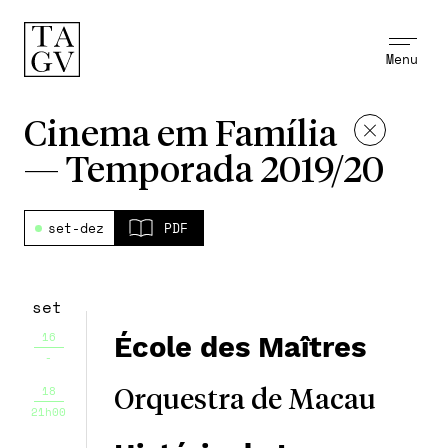
Menu
Cinema em Família
—
Temporada 2019/20
set-dez
PDF
set
16
École des Maîtres
-
18
Orquestra de Macau
21h00