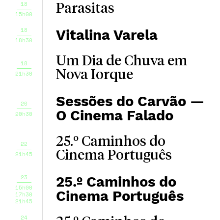
18
Parasitas
15h00
18
Vitalina Varela
18h30
Um Dia de Chuva em
18
Nova Iorque
21h30
Sessões do Carvão —
20
O Cinema Falado
20h30
25.º Caminhos do
22
Cinema Português
21h45
23
25.º Caminhos do
15h00
Cinema Português
17h30
21h45
24