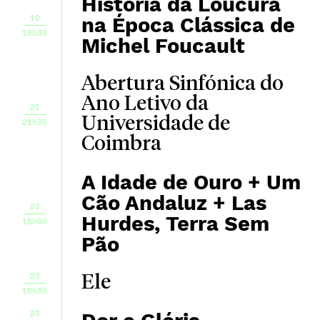
História da Loucura
19
na Época Clássica de
18h30
Michel Foucault
Abertura Sinfónica do
Ano Letivo da
21
Universidade de
21h30
Coimbra
A Idade de Ouro + Um
Cão Andaluz + Las
23
Hurdes, Terra Sem
15h00
Pão
23
Ele
18h30
23