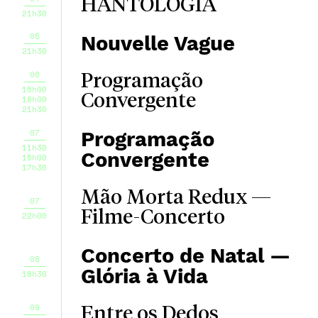
HANTOLOGIA
21h30
05
Nouvelle Vague
21h30
06
Programação
15h00
Convergente
18h00
21h30
07
Programação
11h30
Convergente
15h00
17h30
Mão Morta Redux —
07
Filme-Concerto
22h00
Concerto de Natal —
08
Glória à Vida
18h30
09
Entre os Dedos