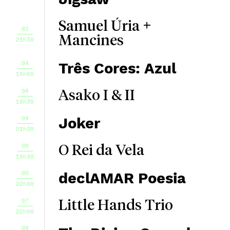
Samuel Úria +
02
Mancines
21h30
04
Três Cores: Azul
15h00
04
Asako I & II
18h30
04
Joker
21h30
05
O Rei da Vela
18h30
06
declAMAR Poesia
22h00
07
Little Hands Trio
22h00
08