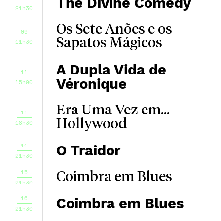
The Divine Comedy
21h30
Os Sete Anões e os
09
Sapatos Mágicos
11h30
A Dupla Vida de
11
Véronique
15h00
Era Uma Vez em...
11
Hollywood
18h30
11
O Traidor
21h30
15
Coimbra em Blues
21h30
16
Coimbra em Blues
21h30