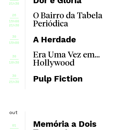
Dor e Glória
21h30
O Bairro da Tabela
26
15h00
Periódica
21h30
30
A Herdade
15h00
Era Uma Vez em...
30
Hollywood
18h30
30
Pulp Fiction
21h30
out
Memória a Dois
01