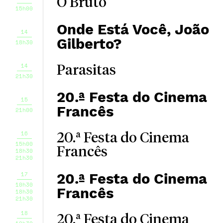
O Bruto
15h00
Onde Está Você, João
14
Gilberto?
18h30
14
Parasitas
21h30
20.ª Festa do Cinema
15
Francês
21h00
16
20.ª Festa do Cinema
15h00
Francês
18h30
21h30
17
20.ª Festa do Cinema
10h30
Francês
18h30
21h30
18
20.ª Festa do Cinema