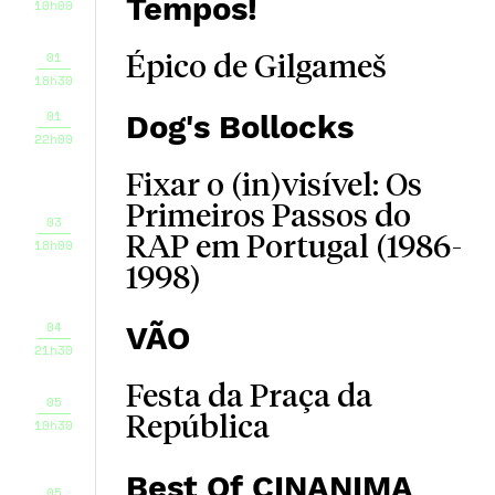
Tempos!
10h00
01
Épico de Gilgameš
18h30
01
Dog's Bollocks
22h00
Fixar o (in)visível: Os
Primeiros Passos do
03
RAP em Portugal (1986-
18h00
1998)
04
VÃO
21h30
Festa da Praça da
05
República
10h30
Best Of CINANIMA
05