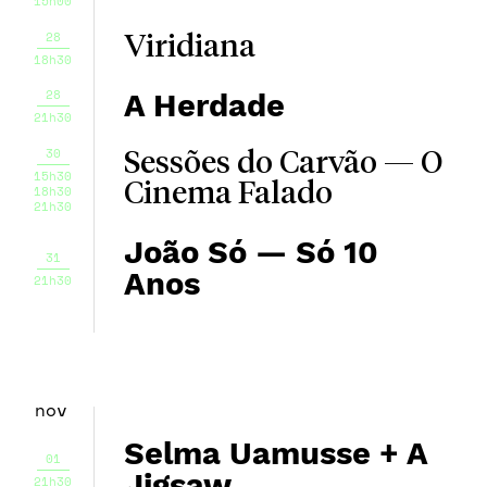
15h00
28
Viridiana
18h30
28
A Herdade
21h30
30
Sessões do Carvão — O
15h30
Cinema Falado
18h30
21h30
João Só — Só 10
31
Anos
21h30
nov
Selma Uamusse + A
01
Jigsaw
21h30