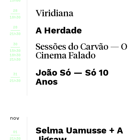
15h00
28
Viridiana
18h30
28
A Herdade
21h30
30
Sessões do Carvão — O
15h30
Cinema Falado
18h30
21h30
João Só — Só 10
31
Anos
21h30
nov
Selma Uamusse + A
01
Jigsaw
21h30