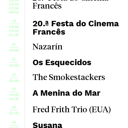
10h30
18h30
Francês
21h30
00h00
19
20.ª Festa do Cinema
15h00
Francês
18h30
21h30
21
Nazarín
15h00
21
Os Esquecidos
18h30
22
The Smokestackers
22h00
24
A Menina do Mar
14h30
18h30
25
Fred Frith Trio (EUA)
21h30
28
Susana