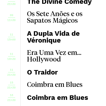
The Divine Comedy
21h30
Os Sete Anões e os
09
Sapatos Mágicos
11h30
A Dupla Vida de
11
Véronique
15h00
Era Uma Vez em...
11
Hollywood
18h30
11
O Traidor
21h30
15
Coimbra em Blues
21h30
16
Coimbra em Blues
21h30