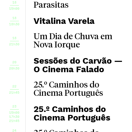
18
Parasitas
15h00
18
Vitalina Varela
18h30
Um Dia de Chuva em
18
Nova Iorque
21h30
Sessões do Carvão —
20
O Cinema Falado
20h30
25.º Caminhos do
22
Cinema Português
21h45
23
25.º Caminhos do
15h00
Cinema Português
17h30
21h45
24