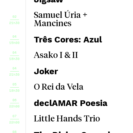
Samuel Úria +
02
Mancines
21h30
04
Três Cores: Azul
15h00
04
Asako I & II
18h30
04
Joker
21h30
05
O Rei da Vela
18h30
06
declAMAR Poesia
22h00
07
Little Hands Trio
22h00
08