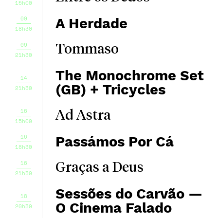
15h00
09
A Herdade
18h30
09
Tommaso
21h30
The Monochrome Set
14
(GB) + Tricycles
21h30
16
Ad Astra
15h00
16
Passámos Por Cá
18h30
16
Graças a Deus
21h30
Sessões do Carvão —
18
O Cinema Falado
20h30