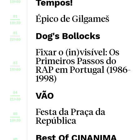
Tempos!
10h00
01
Épico de Gilgameš
18h30
01
Dog's Bollocks
22h00
Fixar o (in)visível: Os
Primeiros Passos do
03
RAP em Portugal (1986-
18h00
1998)
04
VÃO
21h30
Festa da Praça da
05
República
10h30
Best Of CINANIMA
05