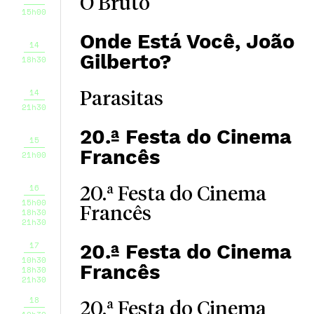
O Bruto
15h00
Onde Está Você, João
14
Gilberto?
18h30
14
Parasitas
21h30
20.ª Festa do Cinema
15
Francês
21h00
16
20.ª Festa do Cinema
15h00
Francês
18h30
21h30
17
20.ª Festa do Cinema
10h30
Francês
18h30
21h30
18
20.ª Festa do Cinema