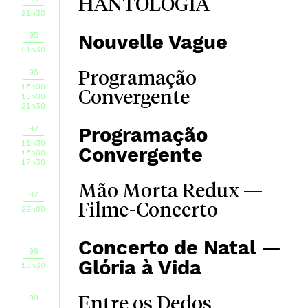
HANTOLOGIA
21h30
05
Nouvelle Vague
21h30
06
Programação
15h00
Convergente
18h00
21h30
07
Programação
11h30
Convergente
15h00
17h30
Mão Morta Redux —
07
Filme-Concerto
22h00
Concerto de Natal —
08
Glória à Vida
18h30
09
Entre os Dedos