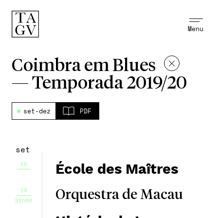
Menu
Coimbra em Blues
—
Temporada 2019/20
set-dez
PDF
set
16
École des Maîtres
-
18
Orquestra de Macau
21h00