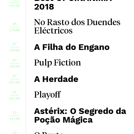
2018
11h30
No Rasto dos Duendes
05
Eléctricos
17h00
07
A Filha do Engano
15h00
07
Pulp Fiction
18h30
07
A Herdade
21h30
11
Playoff
21h30
Astérix: O Segredo da
12
Poção Mágica
11h30
14