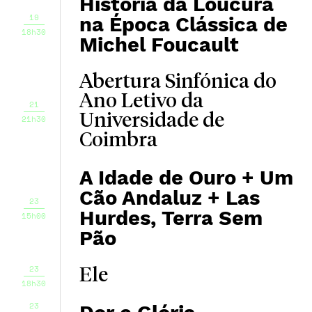
História da Loucura
19
na Época Clássica de
18h30
Michel Foucault
Abertura Sinfónica do
Ano Letivo da
21
Universidade de
21h30
Coimbra
A Idade de Ouro + Um
Cão Andaluz + Las
23
Hurdes, Terra Sem
15h00
Pão
23
Ele
18h30
23