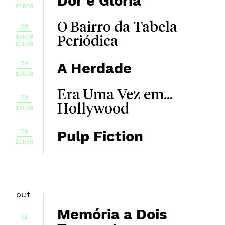
Dor e Glória
21h30
O Bairro da Tabela
26
15h00
Periódica
21h30
30
A Herdade
15h00
Era Uma Vez em...
30
Hollywood
18h30
30
Pulp Fiction
21h30
out
Memória a Dois
01