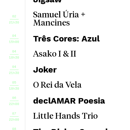
Samuel Úria +
02
Mancines
21h30
04
Três Cores: Azul
15h00
04
Asako I & II
18h30
04
Joker
21h30
05
O Rei da Vela
18h30
06
declAMAR Poesia
22h00
07
Little Hands Trio
22h00
08