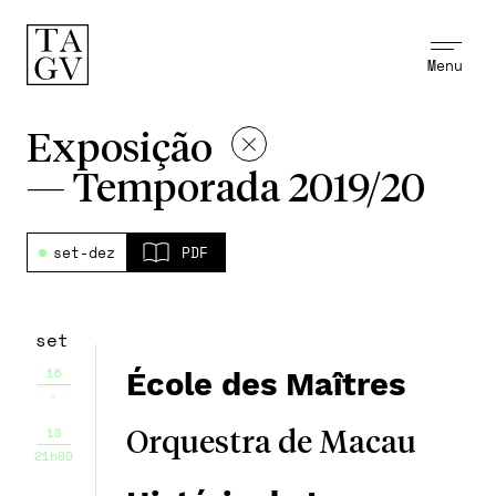
Menu
Exposição
—
Temporada 2019/20
set-dez
PDF
set
16
École des Maîtres
-
18
Orquestra de Macau
21h00