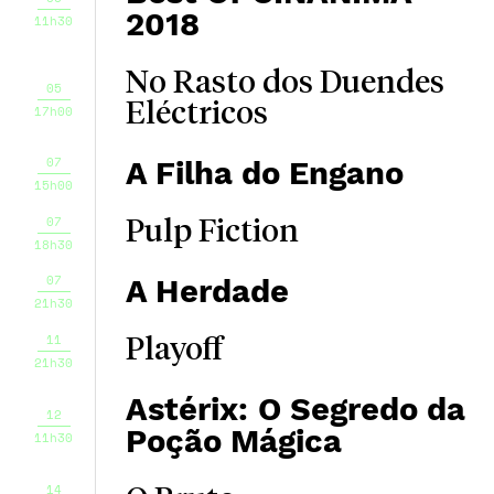
2018
11h30
No Rasto dos Duendes
05
Eléctricos
17h00
07
A Filha do Engano
15h00
07
Pulp Fiction
18h30
07
A Herdade
21h30
11
Playoff
21h30
Astérix: O Segredo da
12
Poção Mágica
11h30
14