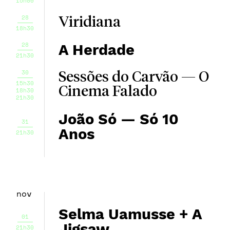
15h00
28
Viridiana
18h30
28
A Herdade
21h30
30
Sessões do Carvão — O
15h30
Cinema Falado
18h30
21h30
João Só — Só 10
31
Anos
21h30
nov
Selma Uamusse + A
01
Jigsaw
21h30