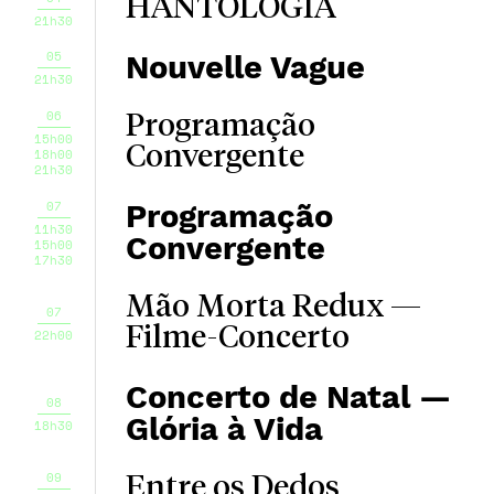
HANTOLOGIA
21h30
05
Nouvelle Vague
21h30
06
Programação
15h00
Convergente
18h00
21h30
07
Programação
11h30
Convergente
15h00
17h30
Mão Morta Redux —
07
Filme-Concerto
22h00
Concerto de Natal —
08
Glória à Vida
18h30
09
Entre os Dedos