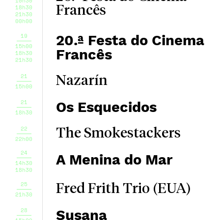
10h30
18h30
Francês
21h30
00h00
19
20.ª Festa do Cinema
15h00
Francês
18h30
21h30
21
Nazarín
15h00
21
Os Esquecidos
18h30
22
The Smokestackers
22h00
24
A Menina do Mar
14h30
18h30
25
Fred Frith Trio (EUA)
21h30
28
Susana