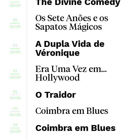
The Divine Comedy
21h30
Os Sete Anões e os
09
Sapatos Mágicos
11h30
A Dupla Vida de
11
Véronique
15h00
Era Uma Vez em...
11
Hollywood
18h30
11
O Traidor
21h30
15
Coimbra em Blues
21h30
16
Coimbra em Blues
21h30