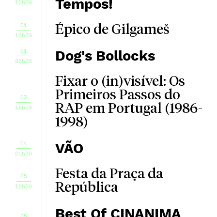
Tempos!
10h00
01
Épico de Gilgameš
18h30
01
Dog's Bollocks
22h00
Fixar o (in)visível: Os
Primeiros Passos do
03
RAP em Portugal (1986-
18h00
1998)
04
VÃO
21h30
Festa da Praça da
05
República
10h30
Best Of CINANIMA
05