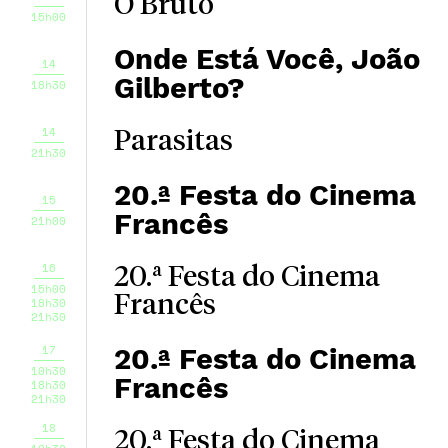
O Bruto
15h00
Onde Está Você, João
14
Gilberto?
18h30
14
Parasitas
21h30
20.ª Festa do Cinema
15
Francês
21h00
16
20.ª Festa do Cinema
15h00
Francês
18h30
21h30
17
20.ª Festa do Cinema
10h30
Francês
18h30
21h30
18
20.ª Festa do Cinema