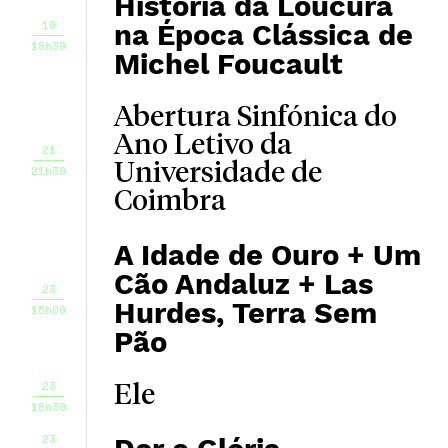
História da Loucura
19
na Época Clássica de
18h30
Michel Foucault
Abertura Sinfónica do
Ano Letivo da
21
Universidade de
21h30
Coimbra
A Idade de Ouro + Um
Cão Andaluz + Las
23
Hurdes, Terra Sem
15h00
Pão
23
Ele
18h30
23