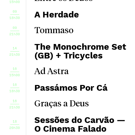
15h00
09
A Herdade
18h30
09
Tommaso
21h30
The Monochrome Set
14
(GB) + Tricycles
21h30
16
Ad Astra
15h00
16
Passámos Por Cá
18h30
16
Graças a Deus
21h30
Sessões do Carvão —
18
O Cinema Falado
20h30