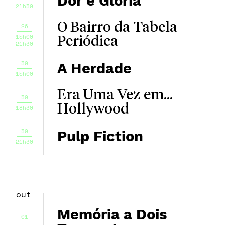
Dor e Glória
21h30
O Bairro da Tabela
26
15h00
Periódica
21h30
30
A Herdade
15h00
Era Uma Vez em...
30
Hollywood
18h30
30
Pulp Fiction
21h30
out
Memória a Dois
01