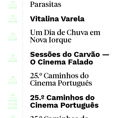
18
Parasitas
15h00
18
Vitalina Varela
18h30
Um Dia de Chuva em
18
Nova Iorque
21h30
Sessões do Carvão —
20
O Cinema Falado
20h30
25.º Caminhos do
22
Cinema Português
21h45
23
25.º Caminhos do
15h00
Cinema Português
17h30
21h45
24