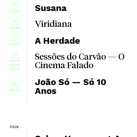
28
Susana
15h00
28
Viridiana
18h30
28
A Herdade
21h30
30
Sessões do Carvão — O
15h30
Cinema Falado
18h30
21h30
João Só — Só 10
31
Anos
21h30
nov