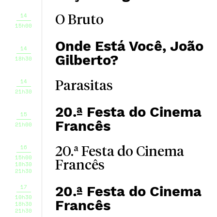
14
O Bruto
15h00
Onde Está Você, João
14
Gilberto?
18h30
14
Parasitas
21h30
20.ª Festa do Cinema
15
Francês
21h00
16
20.ª Festa do Cinema
15h00
Francês
18h30
21h30
17
20.ª Festa do Cinema
10h30
Francês
18h30
21h30