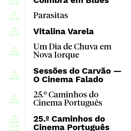
Coimbra em Blues
21h30
18
Parasitas
15h00
18
Vitalina Varela
18h30
Um Dia de Chuva em
18
Nova Iorque
21h30
Sessões do Carvão —
20
O Cinema Falado
20h30
25.º Caminhos do
22
Cinema Português
21h45
23
25.º Caminhos do
15h00
Cinema Português
17h30
21h45