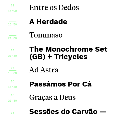
09
Entre os Dedos
15h00
09
A Herdade
18h30
09
Tommaso
21h30
The Monochrome Set
14
(GB) + Tricycles
21h30
16
Ad Astra
15h00
16
Passámos Por Cá
18h30
16
Graças a Deus
21h30
Sessões do Carvão —
18