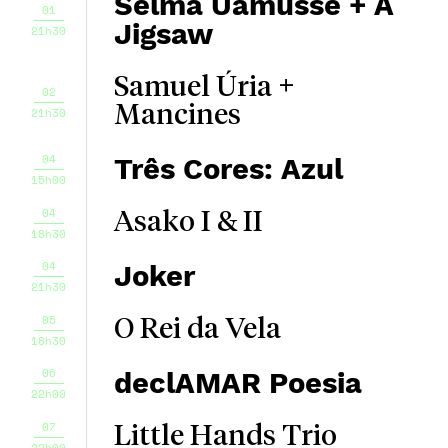
Selma Uamusse + A
01
Jigsaw
21h30
Samuel Úria +
02
Mancines
21h30
04
Três Cores: Azul
15h00
04
Asako I & II
18h30
04
Joker
21h30
05
O Rei da Vela
18h30
06
declAMAR Poesia
22h00
07
Little Hands Trio
22h00