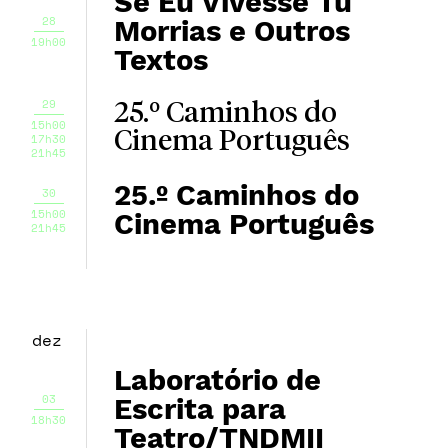
Se Eu Vivesse Tu
28
Morrias e Outros
19h00
Textos
29
25.º Caminhos do
15h00
Cinema Português
17h30
21h45
25.º Caminhos do
30
15h00
Cinema Português
21h45
dez
Laboratório de
03
Escrita para
18h30
Teatro/TNDMII