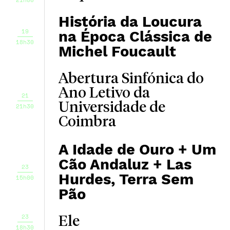
História da Loucura
19
na Época Clássica de
18h30
Michel Foucault
Abertura Sinfónica do
Ano Letivo da
21
Universidade de
21h30
Coimbra
A Idade de Ouro + Um
Cão Andaluz + Las
23
Hurdes, Terra Sem
15h00
Pão
23
Ele
18h30