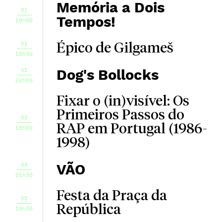
Memória a Dois
01
Tempos!
10h00
01
Épico de Gilgameš
18h30
01
Dog's Bollocks
22h00
Fixar o (in)visível: Os
Primeiros Passos do
03
RAP em Portugal (1986-
18h00
1998)
04
VÃO
21h30
Festa da Praça da
05
República
10h30