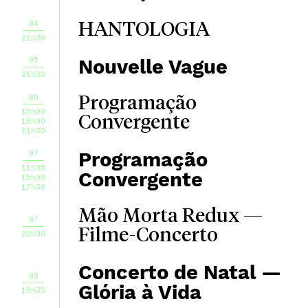
04
HANTOLOGIA
21h30
05
Nouvelle Vague
21h30
06
Programação
15h00
Convergente
18h00
21h30
07
Programação
11h30
Convergente
15h00
17h30
Mão Morta Redux —
07
Filme-Concerto
22h00
Concerto de Natal —
08
Glória à Vida
18h30