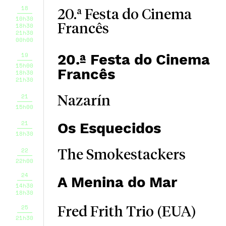
18
20.ª Festa do Cinema
10h30
18h30
Francês
21h30
00h00
19
20.ª Festa do Cinema
15h00
Francês
18h30
21h30
21
Nazarín
15h00
21
Os Esquecidos
18h30
22
The Smokestackers
22h00
24
A Menina do Mar
14h30
18h30
25
Fred Frith Trio (EUA)
21h30