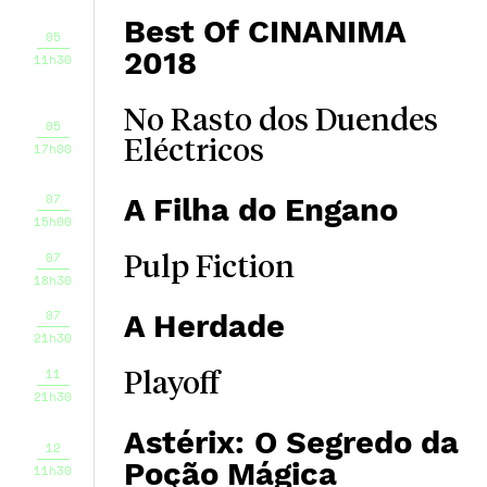
Best Of CINANIMA
05
2018
11h30
No Rasto dos Duendes
05
Eléctricos
17h00
07
A Filha do Engano
15h00
07
Pulp Fiction
18h30
07
A Herdade
21h30
11
Playoff
21h30
Astérix: O Segredo da
12
Poção Mágica
11h30