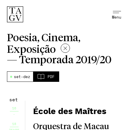
Menu
Poesia, Cinema,
Exposição
—
Temporada 2019/20
set-dez
PDF
set
16
École des Maîtres
-
18
Orquestra de Macau
21h00