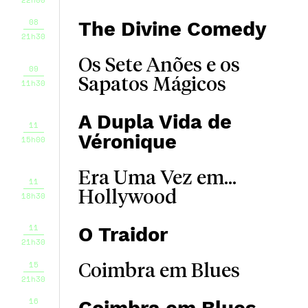
08
The Divine Comedy
21h30
Os Sete Anões e os
09
Sapatos Mágicos
11h30
A Dupla Vida de
11
Véronique
15h00
Era Uma Vez em...
11
Hollywood
18h30
11
O Traidor
21h30
15
Coimbra em Blues
21h30
16