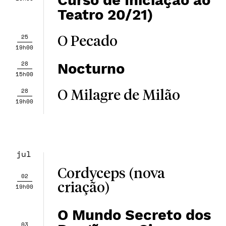
Curso de Iniciação ao
Teatro 20/21)
25
O Pecado
19h00
28
Nocturno
15h00
28
O Milagre de Milão
19h00
jul
Cordyceps (nova
02
criação)
19h00
O Mundo Secreto dos
03