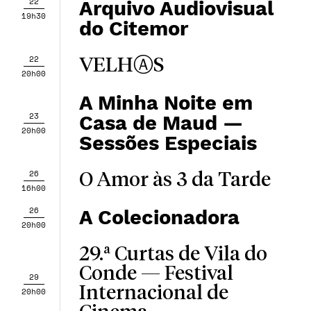
22
Arquivo Audiovisual
19h30
do Citemor
22
VELHⒶS
20h00
A Minha Noite em
23
Casa de Maud —
20h00
Sessões Especiais
26
O Amor às 3 da Tarde
16h00
26
A Colecionadora
20h00
29.ª Curtas de Vila do
Conde — Festival
29
Internacional de
20h00