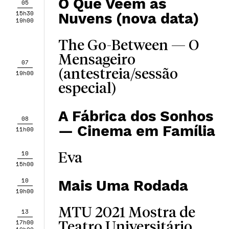
O Que Veem as
05
15h30
Nuvens (nova data)
19h00
The Go-Between — O
Mensageiro
07
(antestreia/sessão
19h00
especial)
A Fábrica dos Sonhos
08
— Cinema em Família
11h00
10
Eva
15h00
10
Mais Uma Rodada
19h00
MTU 2021 Mostra de
13
17h00
Teatro Universitário