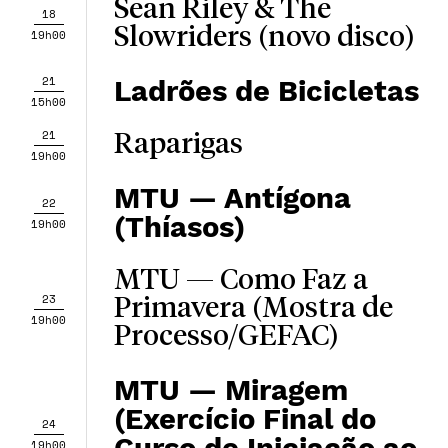
Sean Riley & The
18
Slowriders (novo disco)
19h00
21
Ladrões de Bicicletas
15h00
21
Raparigas
19h00
MTU — Antígona
22
(Thíasos)
19h00
MTU — Como Faz a
23
Primavera (Mostra de
19h00
Processo/GEFAC)
MTU — Miragem
(Exercício Final do
24
19h00