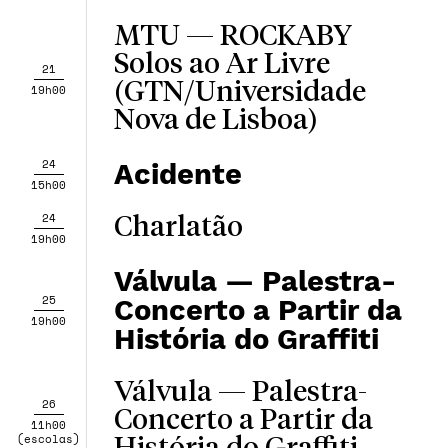
MTU — ROCKABY
Solos ao Ar Livre
21
(GTN/Universidade
19h00
Nova de Lisboa)
24
Acidente
15h00
24
Charlatão
19h00
Válvula — Palestra-
25
Concerto a Partir da
19h00
História do Graffiti
Válvula — Palestra-
26
Concerto a Partir da
11h00
(escolas)