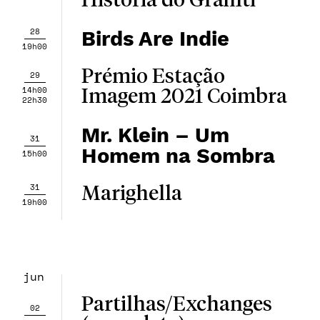
História do Graffiti
28
Birds Are Indie
19h00
Prémio Estação
29
14h00
Imagem 2021 Coimbra
22h30
Mr. Klein – Um
31
Homem na Sombra
15h00
31
Marighella
19h00
jun
Partilhas/Exchanges
02