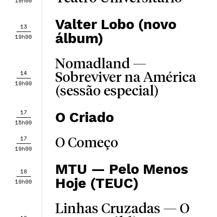
19h00
Valter Lobo (novo
13
álbum)
19h00
Nomadland —
14
Sobreviver na América
19h00
(sessão especial)
17
O Criado
15h00
17
O Começo
19h00
MTU — Pelo Menos
18
Hoje (TEUC)
19h00
Linhas Cruzadas — O