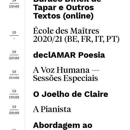
14
Tapar e Outros
18h00
Textos (online)
École des Maîtres
15
2020/21 (BE, FR, IT, PT)
-
15
declAMAR Poesia
22h00
A Voz Humana —
16
Sessões Especiais
21h00
19
O Joelho de Claire
16h00
19
A Pianista
20h00
Abordagem ao