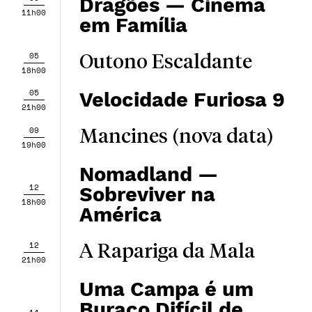
Dragões — Cinema
11h00
em Família
05
Outono Escaldante
18h00
05
Velocidade Furiosa 9
21h00
09
Mancines (nova data)
19h00
Nomadland —
12
Sobreviver na
18h00
América
12
A Rapariga da Mala
21h00
Uma Campa é um
Buraco Difícil de