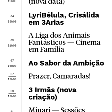
(nova data)
19h00
LyriBélula, Crisálida
04
em 3Arias
19h00
A Liga dos Animais
05
Fantásticos — Cinema
11h00
em Família
07
Ao Sabor da Ambição
15h00
07
Prazer, Camaradas!
19h00
3 Irmãs (nova
09
criação)
19h00
Minari — Sessões
11