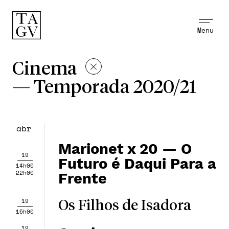
Menu
Cinema
—
Temporada 2020/21
abr
Marionet x 20 — O
19
Futuro é Daqui Para a
14h00
22h00
Frente
19
Os Filhos de Isadora
15h00
19