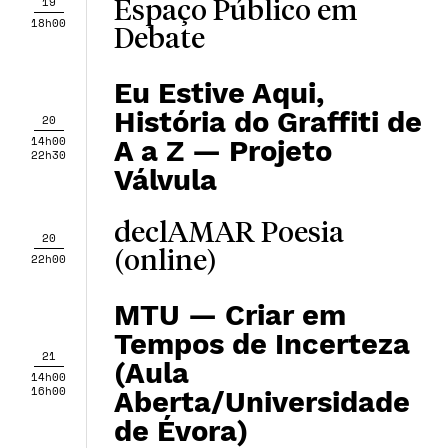
19
Espaço Público em
18h00
Debate
Eu Estive Aqui,
História do Graffiti de
20
14h00
A a Z — Projeto
22h30
Válvula
declAMAR Poesia
20
(online)
22h00
MTU — Criar em
Tempos de Incerteza
21
(Aula
14h00
16h00
Aberta/Universidade
de Évora)