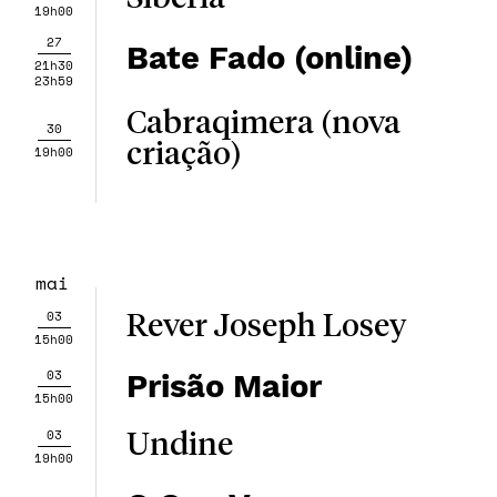
19h00
27
Bate Fado (online)
21h30
23h59
Cabraqimera (nova
30
criação)
19h00
mai
03
Rever Joseph Losey
15h00
03
Prisão Maior
15h00
03
Undine
19h00