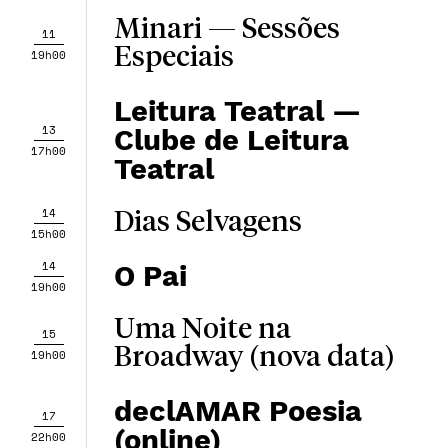
Minari — Sessões
11
Especiais
19h00
Leitura Teatral —
13
Clube de Leitura
17h00
Teatral
14
Dias Selvagens
15h00
14
O Pai
19h00
Uma Noite na
15
Broadway (nova data)
19h00
declAMAR Poesia
17
(online)
22h00