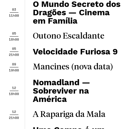
O Mundo Secreto dos
03
Dragões — Cinema
11h00
em Família
05
Outono Escaldante
18h00
05
Velocidade Furiosa 9
21h00
09
Mancines (nova data)
19h00
Nomadland —
12
Sobreviver na
18h00
América
12
A Rapariga da Mala
21h00