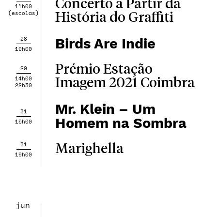
Concerto a Partir da
11h00
(escolas)
História do Graffiti
28
Birds Are Indie
19h00
Prémio Estação
29
14h00
Imagem 2021 Coimbra
22h30
Mr. Klein – Um
31
Homem na Sombra
15h00
31
Marighella
19h00
jun