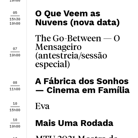
19h00
O Que Veem as
05
15h30
Nuvens (nova data)
19h00
The Go-Between — O
Mensageiro
07
(antestreia/sessão
19h00
especial)
A Fábrica dos Sonhos
08
— Cinema em Família
11h00
10
Eva
15h00
10
Mais Uma Rodada
19h00