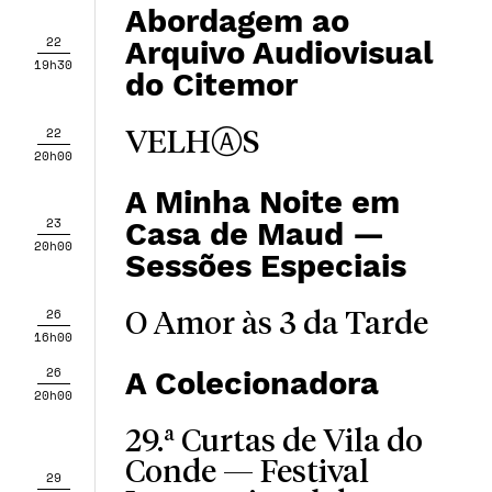
Abordagem ao
22
Arquivo Audiovisual
19h30
do Citemor
22
VELHⒶS
20h00
A Minha Noite em
23
Casa de Maud —
20h00
Sessões Especiais
26
O Amor às 3 da Tarde
16h00
26
A Colecionadora
20h00
29.ª Curtas de Vila do
Conde — Festival
29