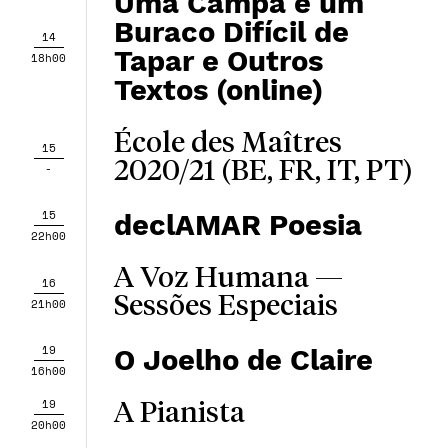
Uma Campa é um
Buraco Difícil de
14
Tapar e Outros
18h00
Textos (online)
École des Maîtres
15
2020/21 (BE, FR, IT, PT)
-
15
declAMAR Poesia
22h00
A Voz Humana —
16
Sessões Especiais
21h00
19
O Joelho de Claire
16h00
19
A Pianista
20h00