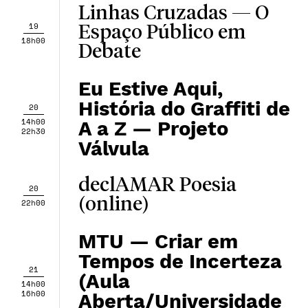
Linhas Cruzadas — O
19
Espaço Público em
18h00
Debate
Eu Estive Aqui,
História do Graffiti de
20
14h00
A a Z — Projeto
22h30
Válvula
declAMAR Poesia
20
(online)
22h00
MTU — Criar em
Tempos de Incerteza
21
(Aula
14h00
16h00
Aberta/Universidade