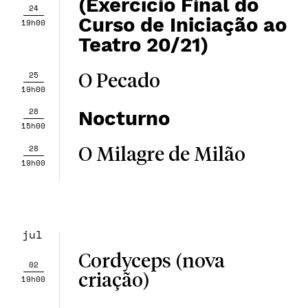
(Exercício Final do
24
Curso de Iniciação ao
19h00
Teatro 20/21)
25
O Pecado
19h00
28
Nocturno
15h00
28
O Milagre de Milão
19h00
jul
Cordyceps (nova
02
criação)
19h00