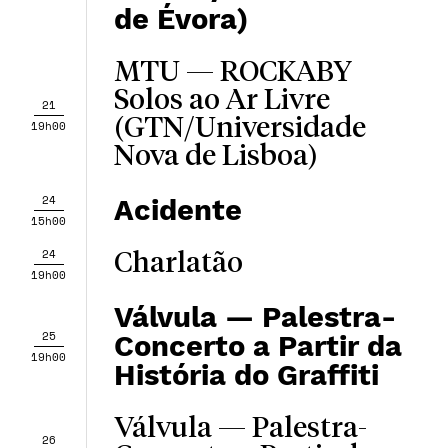
de Évora)
MTU — ROCKABY
Solos ao Ar Livre
21
(GTN/Universidade
19h00
Nova de Lisboa)
24
Acidente
15h00
24
Charlatão
19h00
Válvula — Palestra-
25
Concerto a Partir da
19h00
História do Graffiti
Válvula — Palestra-
26