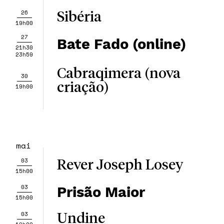
26
Sibéria
19h00
27
Bate Fado (online)
21h30
23h59
Cabraqimera (nova
30
criação)
19h00
mai
03
Rever Joseph Losey
15h00
03
Prisão Maior
15h00
03
Undine