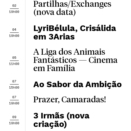
Partilhas/Exchanges
02
(nova data)
19h00
LyriBélula, Crisálida
04
em 3Arias
19h00
A Liga dos Animais
05
Fantásticos — Cinema
11h00
em Família
07
Ao Sabor da Ambição
15h00
07
Prazer, Camaradas!
19h00
3 Irmãs (nova
09
criação)
19h00