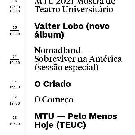
MTU 2021 Mostra de
13
17h00
Teatro Universitário
19h00
Valter Lobo (novo
13
álbum)
19h00
Nomadland —
14
Sobreviver na América
19h00
(sessão especial)
17
O Criado
15h00
17
O Começo
19h00
MTU — Pelo Menos
18
Hoje (TEUC)
19h00