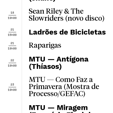
Sean Riley & The
18
Slowriders (novo disco)
19h00
21
Ladrões de Bicicletas
15h00
21
Raparigas
19h00
MTU — Antígona
22
(Thíasos)
19h00
MTU — Como Faz a
23
Primavera (Mostra de
19h00
Processo/GEFAC)
MTU — Miragem