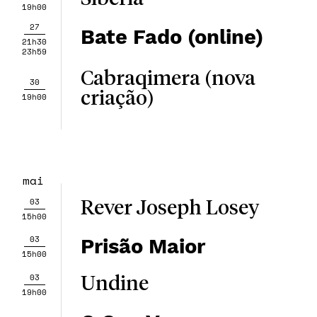
19h00
27
Bate Fado (online)
21h30
23h59
Cabraqimera (nova
30
criação)
19h00
mai
03
Rever Joseph Losey
15h00
03
Prisão Maior
15h00
03
Undine
19h00