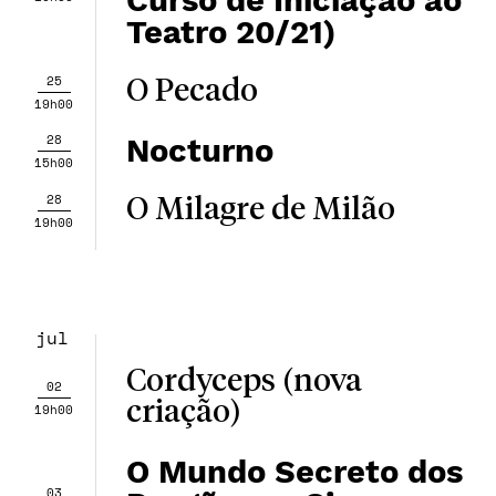
Curso de Iniciação ao
Teatro 20/21)
25
O Pecado
19h00
28
Nocturno
15h00
28
O Milagre de Milão
19h00
jul
Cordyceps (nova
02
criação)
19h00
O Mundo Secreto dos
03