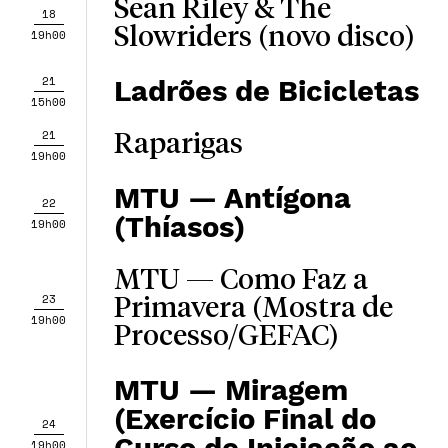
Sean Riley & The
18
Slowriders (novo disco)
19h00
21
Ladrões de Bicicletas
15h00
21
Raparigas
19h00
MTU — Antígona
22
(Thíasos)
19h00
MTU — Como Faz a
23
Primavera (Mostra de
19h00
Processo/GEFAC)
MTU — Miragem
(Exercício Final do
24
19h00