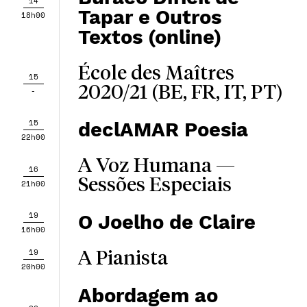
14
Tapar e Outros
18h00
Textos (online)
École des Maîtres
15
2020/21 (BE, FR, IT, PT)
-
15
declAMAR Poesia
22h00
A Voz Humana —
16
Sessões Especiais
21h00
19
O Joelho de Claire
16h00
19
A Pianista
20h00
Abordagem ao