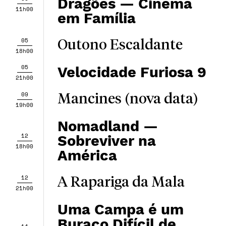
Dragões — Cinema
11h00
em Família
05
Outono Escaldante
18h00
05
Velocidade Furiosa 9
21h00
09
Mancines (nova data)
19h00
Nomadland —
12
Sobreviver na
18h00
América
12
A Rapariga da Mala
21h00
Uma Campa é um
Buraco Difícil de