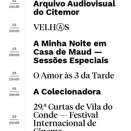
22
Arquivo Audiovisual
19h30
do Citemor
22
VELHⒶS
20h00
A Minha Noite em
23
Casa de Maud —
20h00
Sessões Especiais
26
O Amor às 3 da Tarde
16h00
26
A Colecionadora
20h00
29.ª Curtas de Vila do
Conde — Festival
29
Internacional de
20h00