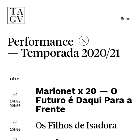
Menu
Performance
—
Temporada 2020/21
abr
Marionet x 20 — O
19
Futuro é Daqui Para a
14h00
22h00
Frente
19
Os Filhos de Isadora
15h00
19