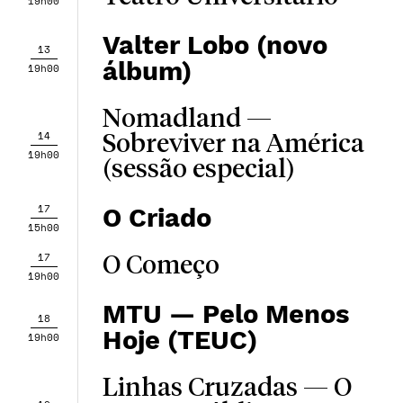
19h00
Valter Lobo (novo
13
álbum)
19h00
Nomadland —
14
Sobreviver na América
19h00
(sessão especial)
17
O Criado
15h00
17
O Começo
19h00
MTU — Pelo Menos
18
Hoje (TEUC)
19h00
Linhas Cruzadas — O