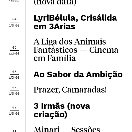
(nova data)
19h00
LyriBélula, Crisálida
04
em 3Arias
19h00
A Liga dos Animais
05
Fantásticos — Cinema
11h00
em Família
07
Ao Sabor da Ambição
15h00
07
Prazer, Camaradas!
19h00
3 Irmãs (nova
09
criação)
19h00
Minari — Sessões
11