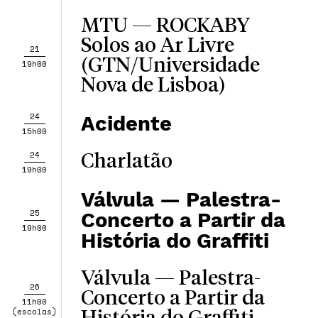
MTU — ROCKABY
Solos ao Ar Livre
21
(GTN/Universidade
19h00
Nova de Lisboa)
24
Acidente
15h00
24
Charlatão
19h00
Válvula — Palestra-
25
Concerto a Partir da
19h00
História do Graffiti
Válvula — Palestra-
26
Concerto a Partir da
11h00
(escolas)