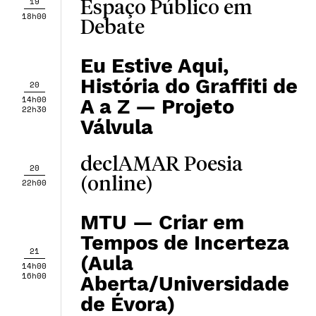
19
Espaço Público em
18h00
Debate
Eu Estive Aqui,
História do Graffiti de
20
14h00
A a Z — Projeto
22h30
Válvula
declAMAR Poesia
20
(online)
22h00
MTU — Criar em
Tempos de Incerteza
21
(Aula
14h00
16h00
Aberta/Universidade
de Évora)