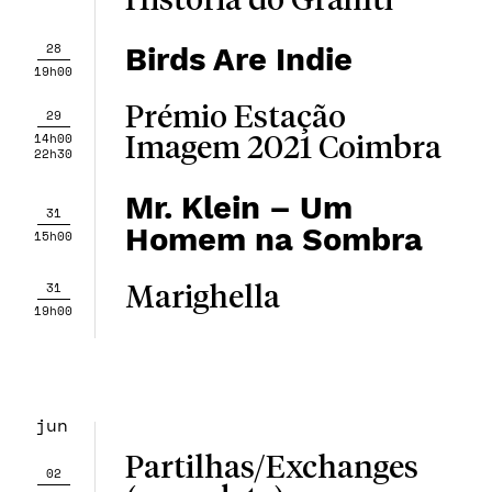
História do Graffiti
28
Birds Are Indie
19h00
Prémio Estação
29
14h00
Imagem 2021 Coimbra
22h30
Mr. Klein – Um
31
Homem na Sombra
15h00
31
Marighella
19h00
jun
Partilhas/Exchanges
02