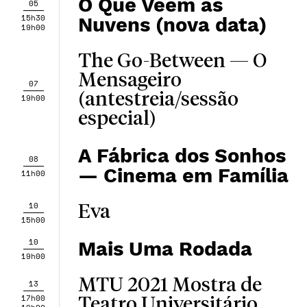
O Que Veem as
05
15h30
Nuvens (nova data)
19h00
The Go-Between — O
Mensageiro
07
(antestreia/sessão
19h00
especial)
A Fábrica dos Sonhos
08
— Cinema em Família
11h00
10
Eva
15h00
10
Mais Uma Rodada
19h00
MTU 2021 Mostra de
13
17h00
Teatro Universitário