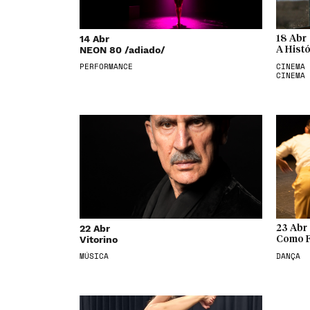
14 Abr
18 Abr
NEON 80 /adiado/
A Hist
PERFORMANCE
CINEMA 
CINEMA
22 Abr
23 Abr
Vitorino
Como F
MÚSICA
DANÇA