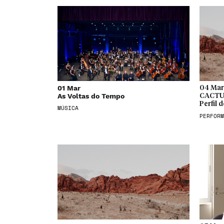
01 Mar
04 Mar
As Voltas do Tempo
CACTUS
Perfil
MÚSICA
PERFORM