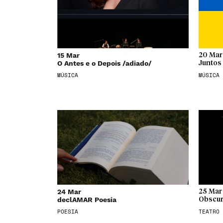
15 Mar
20 Mar
O Antes e o Depois /adiado/
Juntos 
MÚSICA
MÚSICA
24 Mar
25 Mar
declAMAR Poesia
Obscur
POESIA
TEATRO