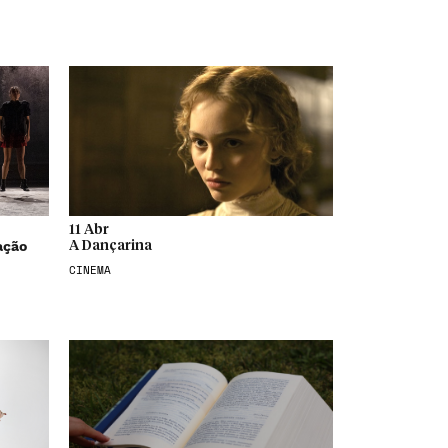
11 Abr
ação
A Dançarina
CINEMA