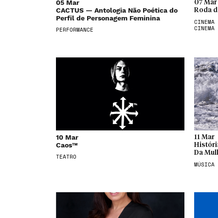
05 Mar
07 Mar
CACTUS — Antologia Não Poética do
Roda da
Perfil de Personagem Feminina
CINEMA 
CINEMA
PERFORMANCE
10 Mar
11 Mar
Caos™
Histór
Da Mul
TEATRO
MÚSICA