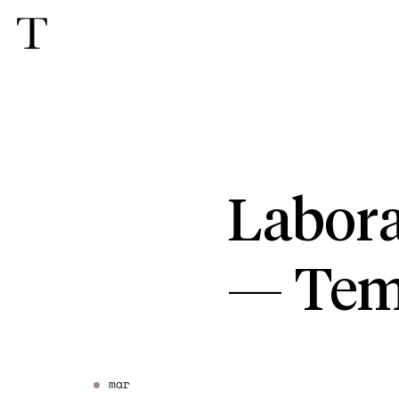
Labora
—
Tem
mar