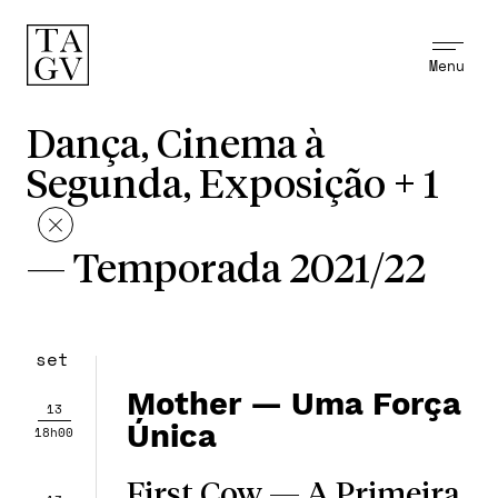
Menu
Dança, Cinema à
Segunda, Exposição + 1
—
Temporada 2021/22
set
Mother — Uma Força
13
Única
18h00
First Cow — A Primeira