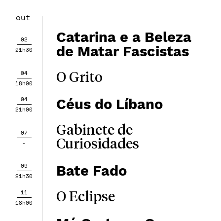
out
Catarina e a Beleza
02
de Matar Fascistas
21h30
04
O Grito
18h00
04
Céus do Líbano
21h00
Gabinete de
07
Curiosidades
-
09
Bate Fado
21h30
11
O Eclipse
18h00