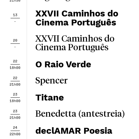
21h30
XXVII Caminhos do
13
Cinema Português
-
XXVII Caminhos do
20
Cinema Português
-
22
O Raio Verde
18h00
22
Spencer
21h00
23
Titane
18h00
23
Benedetta (antestreia)
21h00
24
declAMAR Poesia
22h00