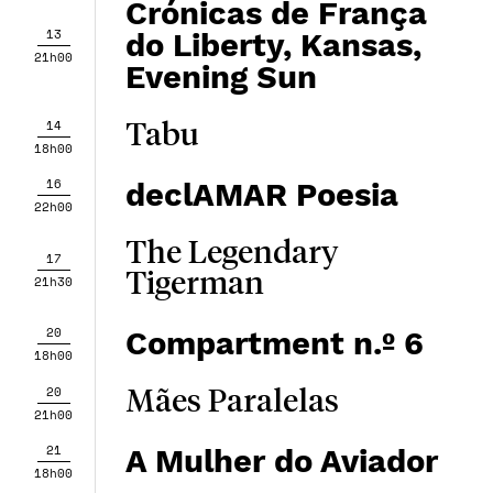
Crónicas de França
13
do Liberty, Kansas,
21h00
Evening Sun
14
Tabu
18h00
16
declAMAR Poesia
22h00
The Legendary
17
Tigerman
21h30
20
Compartment n.º 6
18h00
20
Mães Paralelas
21h00
21
A Mulher do Aviador
18h00