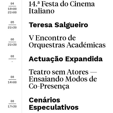
14.ª Festa do Cinema
04
18h00
Italiano
21h00
05
Teresa Salgueiro
21h30
V Encontro de
06
Orquestras Académicas
21h30
08
Actuação Expandida
-
Teatro sem Atores —
08
Ensaiando Modos de
14h00
Co-Presença
Cenários
08
Especulativos
17h30