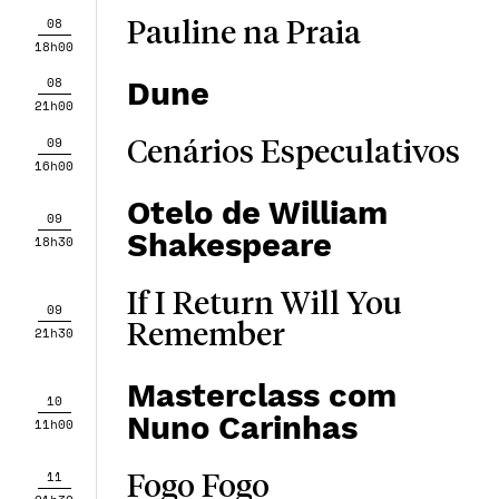
08
Pauline na Praia
18h00
08
Dune
21h00
09
Cenários Especulativos
16h00
Otelo de William
09
Shakespeare
18h30
If I Return Will You
09
Remember
21h30
Masterclass com
10
Nuno Carinhas
11h00
11
Fogo Fogo