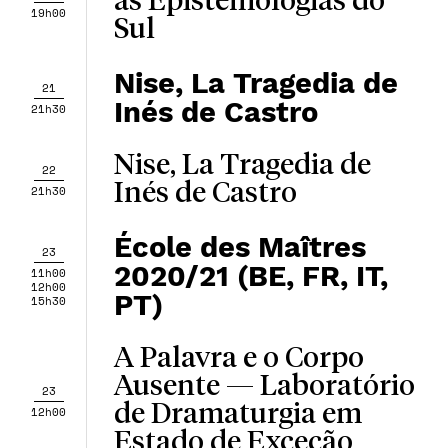
as Epistemologias do
19h00
Sul
Nise, La Tragedia de
21
Inés de Castro
21h30
Nise, La Tragedia de
22
Inés de Castro
21h30
École des Maîtres
23
2020/21 (BE, FR, IT,
11h00
12h00
PT)
15h30
A Palavra e o Corpo
Ausente — Laboratório
23
de Dramaturgia em
12h00
Estado de Exceção