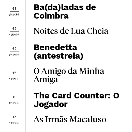
Ba(da)ladas de
08
Coimbra
21h30
09
Noites de Lua Cheia
18h00
Benedetta
09
(antestreia)
21h00
O Amigo da Minha
10
Amiga
18h00
The Card Counter: O
10
Jogador
21h00
13
As Irmãs Macaluso
18h00