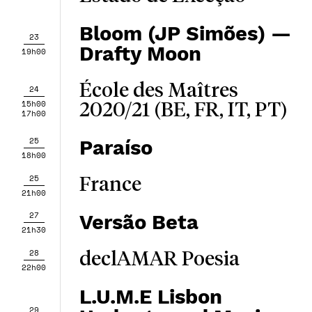
Bloom (JP Simões) —
23
Drafty Moon
19h00
École des Maîtres
24
15h00
2020/21 (BE, FR, IT, PT)
17h00
25
Paraíso
18h00
25
France
21h00
27
Versão Beta
21h30
28
declAMAR Poesia
22h00
L.U.M.E Lisbon
29