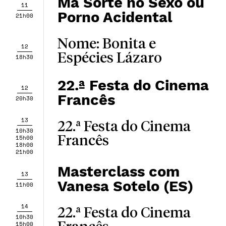
Má Sorte no Sexo ou
11
Porno Acidental
21h00
Nome: Bonita e
12
Espécies Lázaro
18h30
22.ª Festa do Cinema
12
Francês
20h30
13
22.ª Festa do Cinema
10h30
15h00
Francês
18h00
21h00
Masterclass com
13
Vanesa Sotelo (ES)
11h00
14
22.ª Festa do Cinema
10h30
15h00