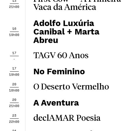
13
Vaca da América
21h00
Adolfo Luxúria
16
Canibal + Marta
19h00
Abreu
17
TAGV 60 Anos
-
17
No Feminino
19h00
20
O Deserto Vermelho
18h00
20
A Aventura
21h00
23
declAMAR Poesia
22h00