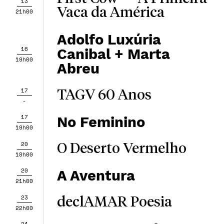
13
Vaca da América
21h00
Adolfo Luxúria
16
Canibal + Marta
19h00
Abreu
17
TAGV 60 Anos
-
17
No Feminino
19h00
20
O Deserto Vermelho
18h00
20
A Aventura
21h00
23
declAMAR Poesia
22h00