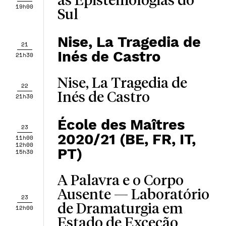
as Epistemologias do
19h00
Sul
Nise, La Tragedia de
21
Inés de Castro
21h30
Nise, La Tragedia de
22
Inés de Castro
21h30
École des Maîtres
23
2020/21 (BE, FR, IT,
11h00
12h00
PT)
15h30
A Palavra e o Corpo
Ausente — Laboratório
23
de Dramaturgia em
12h00
Estado de Exceção