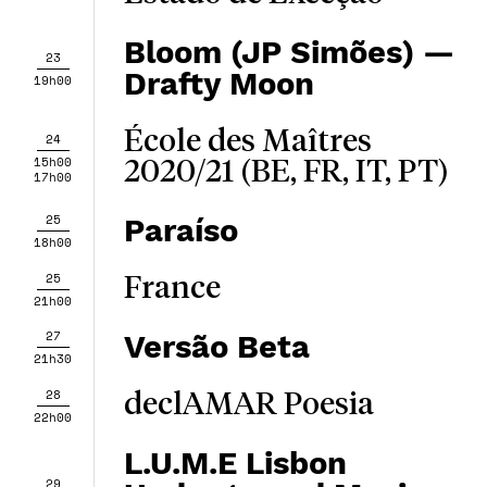
Bloom (JP Simões) —
23
Drafty Moon
19h00
École des Maîtres
24
15h00
2020/21 (BE, FR, IT, PT)
17h00
25
Paraíso
18h00
25
France
21h00
27
Versão Beta
21h30
28
declAMAR Poesia
22h00
L.U.M.E Lisbon
29