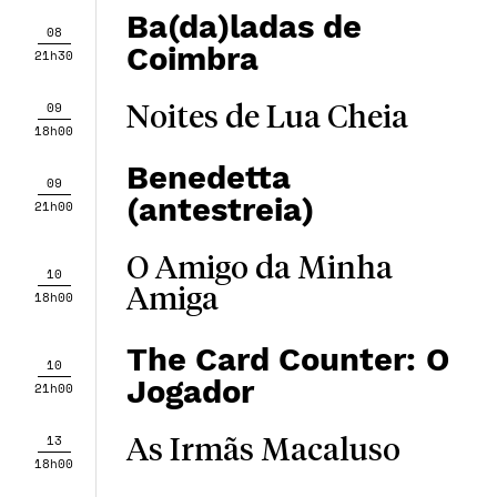
Ba(da)ladas de
08
Coimbra
21h30
09
Noites de Lua Cheia
18h00
Benedetta
09
(antestreia)
21h00
O Amigo da Minha
10
Amiga
18h00
The Card Counter: O
10
Jogador
21h00
13
As Irmãs Macaluso
18h00