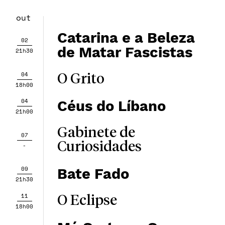
out
Catarina e a Beleza
02
de Matar Fascistas
21h30
04
O Grito
18h00
04
Céus do Líbano
21h00
Gabinete de
07
Curiosidades
-
09
Bate Fado
21h30
11
O Eclipse
18h00