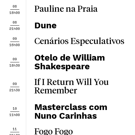
08
Pauline na Praia
18h00
08
Dune
21h00
09
Cenários Especulativos
16h00
Otelo de William
09
Shakespeare
18h30
If I Return Will You
09
Remember
21h30
Masterclass com
10
Nuno Carinhas
11h00
11
Fogo Fogo