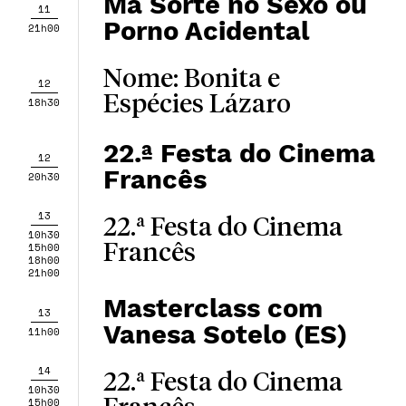
Má Sorte no Sexo ou
11
Porno Acidental
21h00
Nome: Bonita e
12
Espécies Lázaro
18h30
22.ª Festa do Cinema
12
Francês
20h30
13
22.ª Festa do Cinema
10h30
15h00
Francês
18h00
21h00
Masterclass com
13
Vanesa Sotelo (ES)
11h00
14
22.ª Festa do Cinema
10h30
15h00