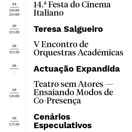
14.ª Festa do Cinema
04
18h00
Italiano
21h00
05
Teresa Salgueiro
21h30
V Encontro de
06
Orquestras Académicas
21h30
08
Actuação Expandida
-
Teatro sem Atores —
08
Ensaiando Modos de
14h00
Co-Presença
Cenários
08
Especulativos
17h30