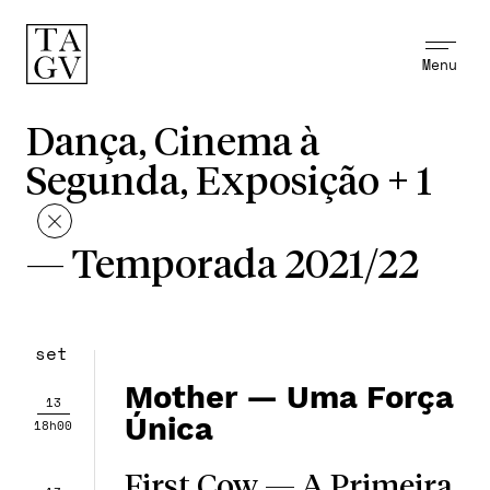
Menu
Dança, Cinema à
Segunda, Exposição + 1
—
Temporada 2021/22
set
Mother — Uma Força
13
Única
18h00
First Cow — A Primeira