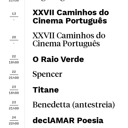
21h30
XXVII Caminhos do
13
Cinema Português
-
XXVII Caminhos do
20
Cinema Português
-
22
O Raio Verde
18h00
22
Spencer
21h00
23
Titane
18h00
23
Benedetta (antestreia)
21h00
24
declAMAR Poesia
22h00