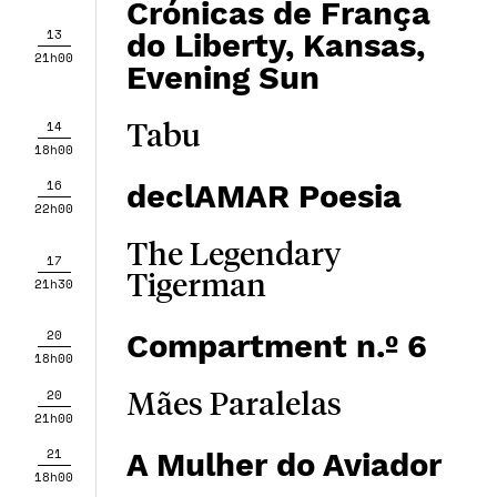
Crónicas de França
13
do Liberty, Kansas,
21h00
Evening Sun
14
Tabu
18h00
16
declAMAR Poesia
22h00
The Legendary
17
Tigerman
21h30
20
Compartment n.º 6
18h00
20
Mães Paralelas
21h00
21
A Mulher do Aviador
18h00