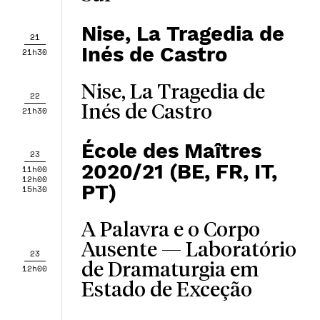
Nise, La Tragedia de
21
Inés de Castro
21h30
Nise, La Tragedia de
22
Inés de Castro
21h30
École des Maîtres
23
2020/21 (BE, FR, IT,
11h00
12h00
PT)
15h30
A Palavra e o Corpo
Ausente — Laboratório
23
de Dramaturgia em
12h00
Estado de Exceção