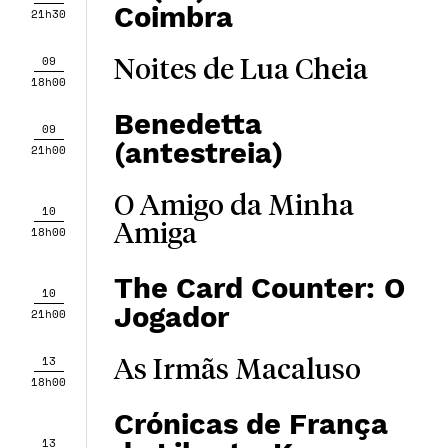
Coimbra
21h30
09
Noites de Lua Cheia
18h00
Benedetta
09
(antestreia)
21h00
O Amigo da Minha
10
Amiga
18h00
The Card Counter: O
10
Jogador
21h00
13
As Irmãs Macaluso
18h00
Crónicas de França
13