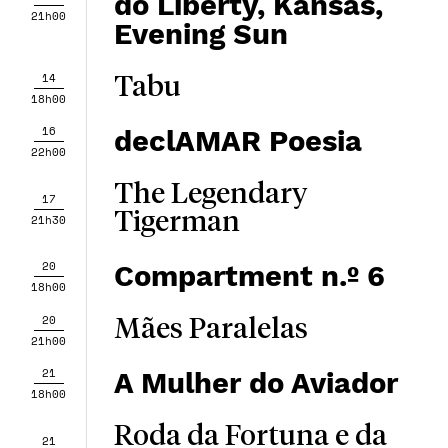
do Liberty, Kansas,
21h00
Evening Sun
14
Tabu
18h00
16
declAMAR Poesia
22h00
The Legendary
17
Tigerman
21h30
20
Compartment n.º 6
18h00
20
Mães Paralelas
21h00
21
A Mulher do Aviador
18h00
Roda da Fortuna e da
21