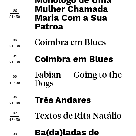
Monólogo de Uma
Mulher Chamada
02
Maria Com a Sua
21h30
Patroa
03
Coimbra em Blues
21h30
04
Coimbra em Blues
21h30
Fabian — Going to the
06
Dogs
18h00
06
Três Andares
21h00
07
Textos de Rita Natálio
18h30
Ba(da)ladas de
08