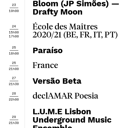
Bloom (JP Simões) —
23
Drafty Moon
19h00
École des Maîtres
24
15h00
2020/21 (BE, FR, IT, PT)
17h00
25
Paraíso
18h00
25
France
21h00
27
Versão Beta
21h30
28
declAMAR Poesia
22h00
L.U.M.E Lisbon
29
Underground Music
21h30