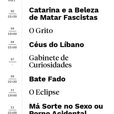
Catarina e a Beleza
02
de Matar Fascistas
21h30
04
O Grito
18h00
04
Céus do Líbano
21h00
Gabinete de
07
Curiosidades
-
09
Bate Fado
21h30
11
O Eclipse
18h00
Má Sorte no Sexo ou
11
Porno Acidental
21h00