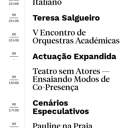
Italiano
21h00
05
Teresa Salgueiro
21h30
V Encontro de
06
Orquestras Académicas
21h30
08
Actuação Expandida
-
Teatro sem Atores —
08
Ensaiando Modos de
14h00
Co-Presença
Cenários
08
Especulativos
17h30
08
Pauline na Praia