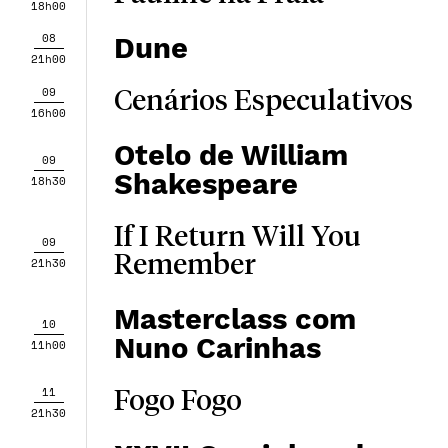
18h00
08
Dune
21h00
09
Cenários Especulativos
16h00
Otelo de William
09
Shakespeare
18h30
If I Return Will You
09
Remember
21h30
Masterclass com
10
Nuno Carinhas
11h00
11
Fogo Fogo
21h30