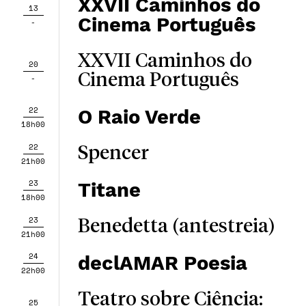
XXVII Caminhos do
13
Cinema Português
-
XXVII Caminhos do
20
Cinema Português
-
22
O Raio Verde
18h00
22
Spencer
21h00
23
Titane
18h00
23
Benedetta (antestreia)
21h00
24
declAMAR Poesia
22h00
Teatro sobre Ciência:
25