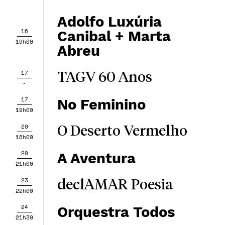
Adolfo Luxúria
16
Canibal + Marta
19h00
Abreu
17
TAGV 60 Anos
-
17
No Feminino
19h00
20
O Deserto Vermelho
18h00
20
A Aventura
21h00
23
declAMAR Poesia
22h00
24
Orquestra Todos
21h30