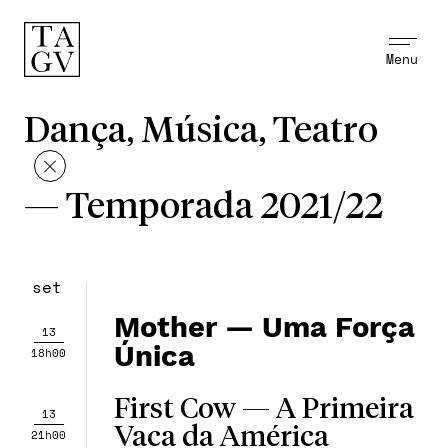
Menu
Dança, Música, Teatro
—
Temporada 2021/22
set
Mother — Uma Força
13
Única
18h00
First Cow — A Primeira
13
Vaca da América
21h00