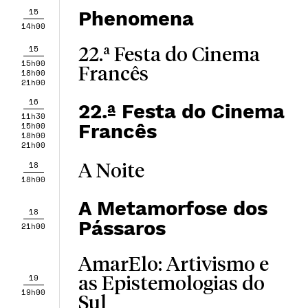
15
Phenomena
14h00
15
22.ª Festa do Cinema
15h00
Francês
18h00
21h00
16
22.ª Festa do Cinema
11h30
Francês
15h00
18h00
21h00
18
A Noite
18h00
A Metamorfose dos
18
Pássaros
21h00
AmarElo: Artivismo e
19
as Epistemologias do
19h00
Sul