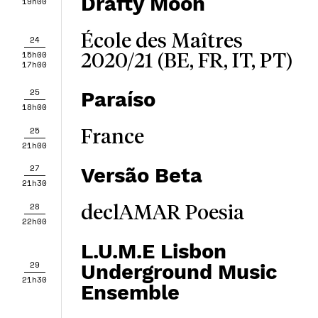
Drafty Moon
19h00
École des Maîtres
24
15h00
2020/21 (BE, FR, IT, PT)
17h00
25
Paraíso
18h00
25
France
21h00
27
Versão Beta
21h30
28
declAMAR Poesia
22h00
L.U.M.E Lisbon
29
Underground Music
21h30
Ensemble