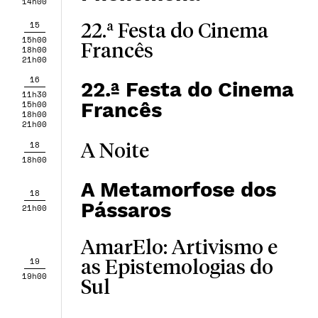
14h00
15
22.ª Festa do Cinema
15h00
Francês
18h00
21h00
16
22.ª Festa do Cinema
11h30
Francês
15h00
18h00
21h00
18
A Noite
18h00
A Metamorfose dos
18
Pássaros
21h00
AmarElo: Artivismo e
19
as Epistemologias do
19h00
Sul