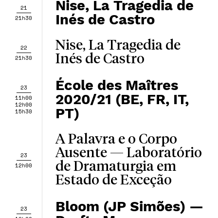
Nise, La Tragedia de
21
Inés de Castro
21h30
Nise, La Tragedia de
22
Inés de Castro
21h30
École des Maîtres
23
2020/21 (BE, FR, IT,
11h00
12h00
PT)
15h30
A Palavra e o Corpo
Ausente — Laboratório
23
de Dramaturgia em
12h00
Estado de Exceção
Bloom (JP Simões) —
23