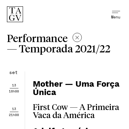
Menu
Performance
—
Temporada 2021/22
set
Mother — Uma Força
13
Única
18h00
First Cow — A Primeira
13
Vaca da América
21h00