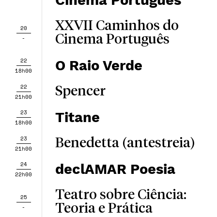
Cinema Português
XXVII Caminhos do
20
Cinema Português
-
22
O Raio Verde
18h00
22
Spencer
21h00
23
Titane
18h00
23
Benedetta (antestreia)
21h00
24
declAMAR Poesia
22h00
Teatro sobre Ciência:
25
Teoria e Prática
-