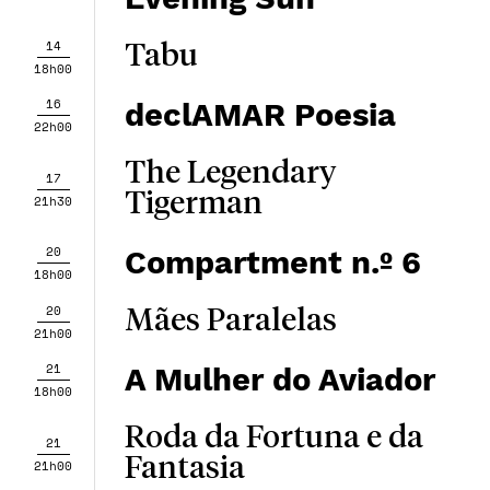
14
Tabu
18h00
16
declAMAR Poesia
22h00
The Legendary
17
Tigerman
21h30
20
Compartment n.º 6
18h00
20
Mães Paralelas
21h00
21
A Mulher do Aviador
18h00
Roda da Fortuna e da
21
Fantasia
21h00