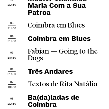
Maria Com a Sua
21h30
Patroa
03
Coimbra em Blues
21h30
04
Coimbra em Blues
21h30
Fabian — Going to the
06
Dogs
18h00
06
Três Andares
21h00
07
Textos de Rita Natálio
18h30
Ba(da)ladas de
08
Coimbra
21h30