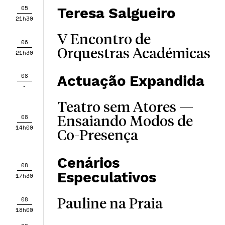
05
Teresa Salgueiro
21h30
V Encontro de
06
Orquestras Académicas
21h30
08
Actuação Expandida
-
Teatro sem Atores —
08
Ensaiando Modos de
14h00
Co-Presença
Cenários
08
Especulativos
17h30
08
Pauline na Praia
18h00