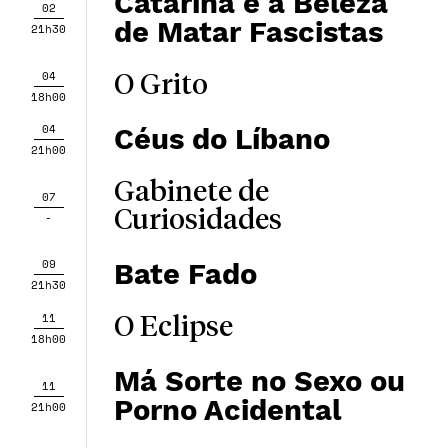
Catarina e a Beleza
02
de Matar Fascistas
21h30
04
O Grito
18h00
04
Céus do Líbano
21h00
Gabinete de
07
Curiosidades
-
09
Bate Fado
21h30
11
O Eclipse
18h00
Má Sorte no Sexo ou
11
Porno Acidental
21h00