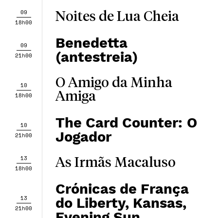
09
Noites de Lua Cheia
18h00
Benedetta
09
(antestreia)
21h00
O Amigo da Minha
10
Amiga
18h00
The Card Counter: O
10
Jogador
21h00
13
As Irmãs Macaluso
18h00
Crónicas de França
13
do Liberty, Kansas,
21h00
Evening Sun