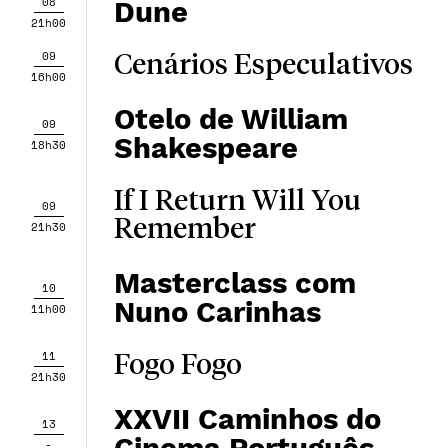
08
Dune
21h00
09
Cenários Especulativos
16h00
Otelo de William
09
Shakespeare
18h30
If I Return Will You
09
Remember
21h30
Masterclass com
10
Nuno Carinhas
11h00
11
Fogo Fogo
21h30
XXVII Caminhos do
13
-