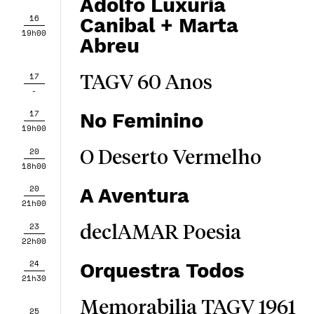
Adolfo Luxúria
16
Canibal + Marta
19h00
Abreu
17
TAGV 60 Anos
-
17
No Feminino
19h00
20
O Deserto Vermelho
18h00
20
A Aventura
21h00
23
declAMAR Poesia
22h00
24
Orquestra Todos
21h30
Memorabilia TAGV 1961
25