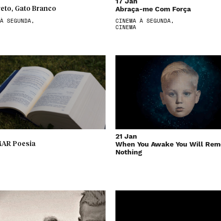
17 Jan
Abraça-me Com Força
reto, Gato Branco
À SEGUNDA,
CINEMA À SEGUNDA,
CINEMA
21 Jan
When You Awake You Will Re
AR Poesia
Nothing