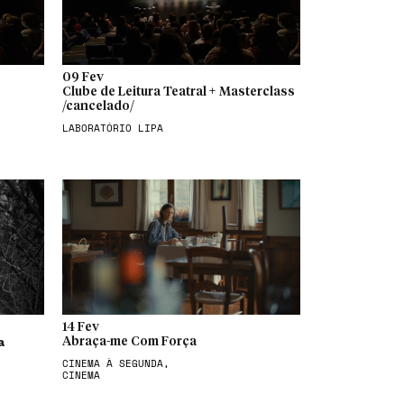
09 Fev
Clube de Leitura Teatral + Masterclass
/cancelado/
LABORATÓRIO LIPA
14 Fev
a
Abraça-me Com Força
CINEMA À SEGUNDA,
CINEMA