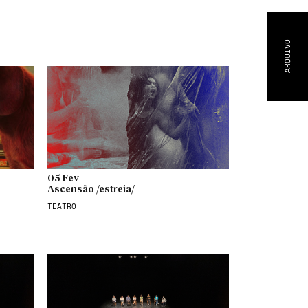
ARQUIVO
05 Fev
Ascensão /estreia/
TEATRO