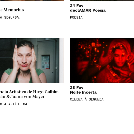
24 Fev
declAMAR Poesia
de Memórias
À SEGUNDA,
POESIA
28 Fev
Noite Incerta
cia Artística de Hugo Calhim
vão & Joana von Mayer
CINEMA À SEGUNDA
CIA ARTÍSTICA