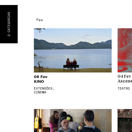
S
CATEGORIA
fev
2
08 Fev
04 Fev
KINO
Ascens
EXTENSÕES,
TEATRO
CINEMA