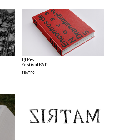
19 Fev
Festival END
TEATRO