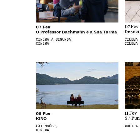
07 Fev
07 Fev
O Professor Bachmann e a Sua Turma
Descer
CINEMA À SEGUNDA,
CINEMA 
CINEMA
CINEMA
09 Fev
11 Fev
KINO
5.ª Pu
EXTENSÕES,
MÚSICA
CINEMA