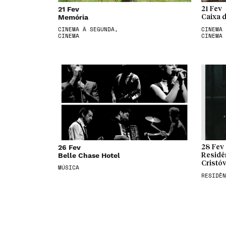
21 Fev
21 Fev
Memória
Caixa 
CINEMA À SEGUNDA,
CINEMA 
CINEMA
CINEMA
26 Fev
28 Fev
Belle Chase Hotel
Residên
Cristó
MÚSICA
RESIDÊN