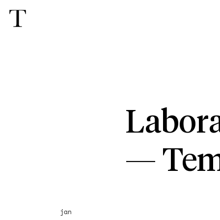
Labora
—
Tem
jan