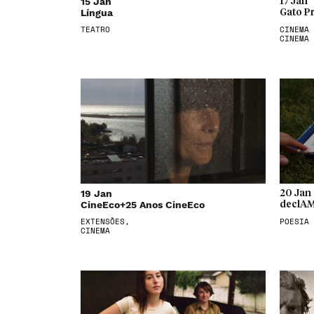
15 Jan
17 Jan
Língua
Gato P
TEATRO
CINEMA 
CINEMA
19 Jan
20 Jan
CineEco+25 Anos CineEco
declAM
EXTENSÕES,
POESIA
CINEMA