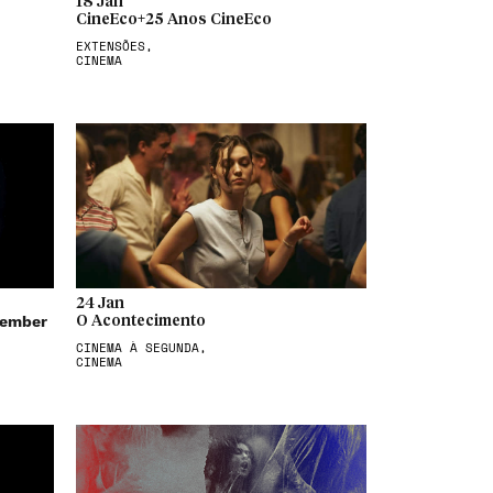
18 Jan
CineEco+25 Anos CineEco
EXTENSÕES,
CINEMA
24 Jan
member
O Acontecimento
CINEMA À SEGUNDA,
CINEMA