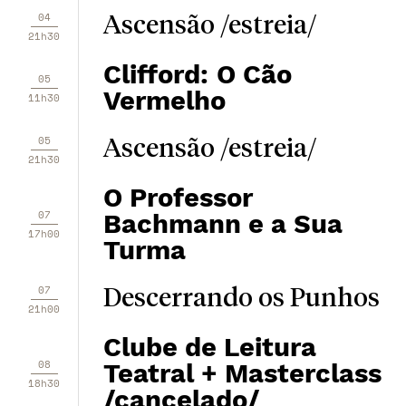
04
Ascensão /estreia/
21h30
Clifford: O Cão
05
Vermelho
11h30
05
Ascensão /estreia/
21h30
O Professor
07
Bachmann e a Sua
17h00
Turma
07
Descerrando os Punhos
21h00
Clube de Leitura
08
Teatral + Masterclass
18h30
/cancelado/