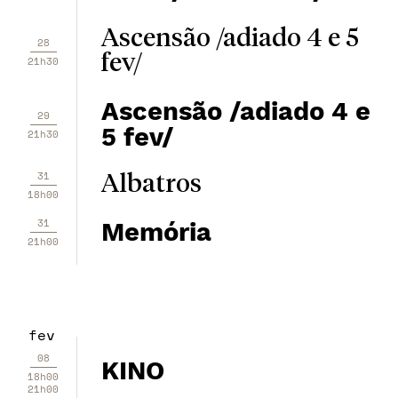
Ascensão /adiado 4 e 5
28
fev/
21h30
Ascensão /adiado 4 e
29
5 fev/
21h30
31
Albatros
18h00
31
Memória
21h00
fev
08
KINO
18h00
21h00