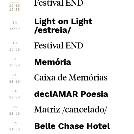
Festival END
18h00
19h00
Light on Light
19
/estreia/
15h30
19
Festival END
15h30
21
Memória
18h00
21
Caixa de Memórias
21h00
24
declAMAR Poesia
22h00
25
Matriz /cancelado/
21h30
26
Belle Chase Hotel
21h30