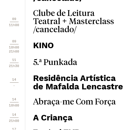
Clube de Leitura
09
Teatral + Masterclass
11h00
/cancelado/
09
KINO
18h00
21h00
11
5.ª Punkada
21h30
Residência Artística
14
de Mafalda Lencastre
-
14
Abraça-me Com Força
18h00
14
A Criança
21h00
17