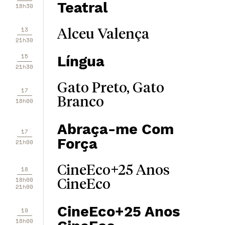
Teatral
18h30
13
Alceu Valença
21h30
15
Língua
21h30
Gato Preto, Gato
17
Branco
18h00
Abraça-me Com
17
Força
21h00
CineEco+25 Anos
18
18h00
CineEco
21h00
CineEco+25 Anos
19
18h00