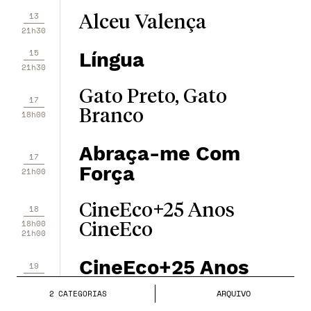
13
Alceu Valença
21h30
15
Língua
21h30
Gato Preto, Gato
17
Branco
18h00
Abraça-me Com
17
Força
21h00
CineEco+25 Anos
18
18h00
CineEco
21h00
CineEco+25 Anos
19
18h00
CineEco
21h00
ARQUIVO
2
CATEGORIA
S