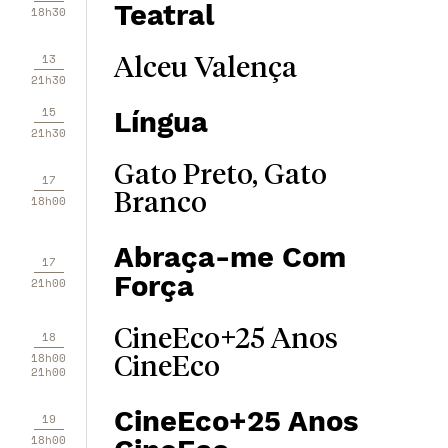
Teatral
18h30
13
Alceu Valença
21h30
15
Língua
21h30
Gato Preto, Gato
17
Branco
18h00
Abraça-me Com
17
Força
21h00
CineEco+25 Anos
18
18h00
CineEco
21h00
CineEco+25 Anos
19
18h00