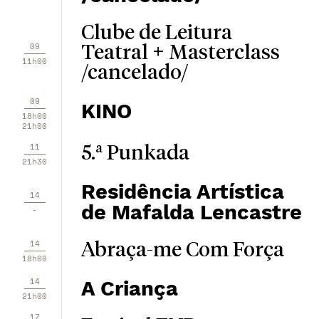
Clube de Leitura
09
Teatral + Masterclass
11h00
/cancelado/
09
KINO
18h00
21h00
11
5.ª Punkada
21h30
Residência Artística
14
de Mafalda Lencastre
-
14
Abraça-me Com Força
18h00
14
A Criança
21h00
17