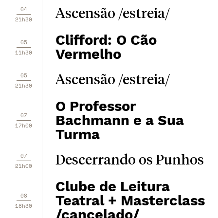
04
Ascensão /estreia/
21h30
Clifford: O Cão
05
Vermelho
11h30
05
Ascensão /estreia/
21h30
O Professor
07
Bachmann e a Sua
17h00
Turma
07
Descerrando os Punhos
21h00
Clube de Leitura
08
Teatral + Masterclass
18h30
/cancelado/