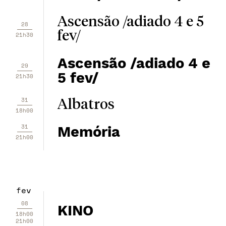
Ascensão /adiado 4 e 5
28
fev/
21h30
Ascensão /adiado 4 e
29
5 fev/
21h30
31
Albatros
18h00
31
Memória
21h00
fev
08
KINO
18h00
21h00