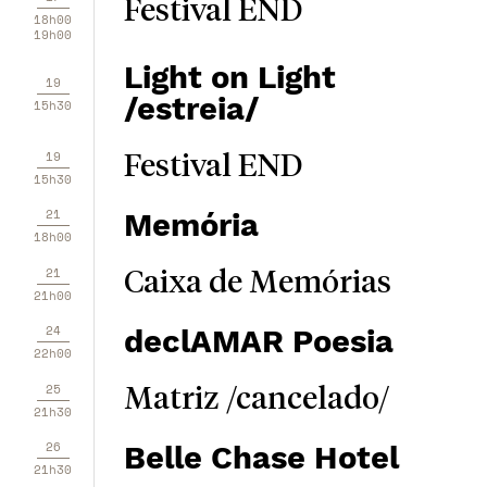
Festival END
18h00
19h00
Light on Light
19
/estreia/
15h30
19
Festival END
15h30
21
Memória
18h00
21
Caixa de Memórias
21h00
24
declAMAR Poesia
22h00
25
Matriz /cancelado/
21h30
26
Belle Chase Hotel
21h30