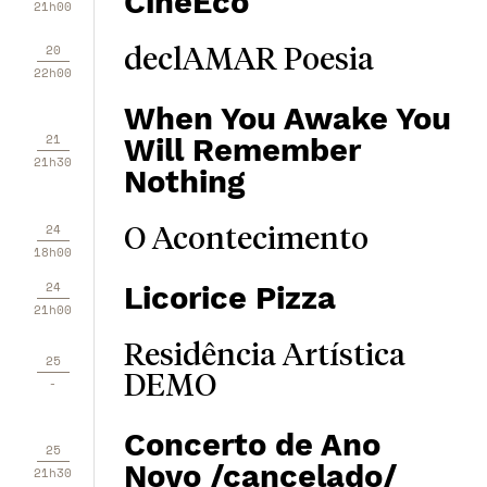
CineEco
21h00
20
declAMAR Poesia
22h00
When You Awake You
21
Will Remember
21h30
Nothing
24
O Acontecimento
18h00
24
Licorice Pizza
21h00
Residência Artística
25
DEMO
-
Concerto de Ano
25
Novo /cancelado/
21h30